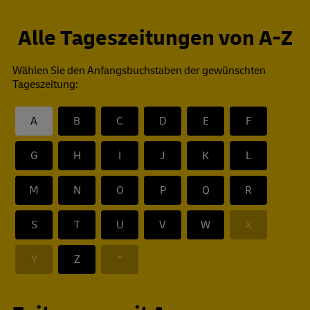
Alle Tageszeitungen von A-Z
Wählen Sie den Anfangsbuchstaben der gewünschten
Tageszeitung:
A
B
C
D
E
F
G
H
I
J
K
L
M
N
O
P
Q
R
S
T
U
V
W
X
Y
Z
*