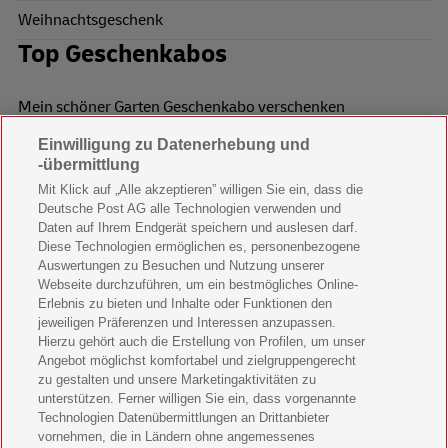
Weihnachtsgeschenk
Top Geschenkabos
Mein schöner Garten Geschenkabo verschenken
Einwilligung zu Datenerhebung und
Wohnen & Garten Geschenkabo verschenken
-übermittlung
Mein schönes Land Geschenkabo verschenken
Mit Klick auf „Alle akzeptieren” willigen Sie ein, dass die
Deutsche Post AG alle Technologien verwenden und
Bild der Frau Geschenkabo verschenken
Daten auf Ihrem Endgerät speichern und auslesen darf.
Diese Technologien ermöglichen es, personenbezogene
11 Freunde Geschenkabo verschenken
Auswertungen zu Besuchen und Nutzung unserer
Webseite durchzuführen, um ein bestmögliches Online-
LEGO Ninjago Magazin Geschenkabo verschenken
Erlebnis zu bieten und Inhalte oder Funktionen den
jeweiligen Präferenzen und Interessen anzupassen.
Brigitte Geschenkabo verschenken
Hierzu gehört auch die Erstellung von Profilen, um unser
Angebot möglichst komfortabel und zielgruppengerecht
zu gestalten und unsere Marketingaktivitäten zu
GEOlino Geschenkabo verschenken
unterstützen. Ferner willigen Sie ein, dass vorgenannte
Technologien Datenübermittlungen an Drittanbieter
Stern Crime Geschenkabo verschenken
vornehmen, die in Ländern ohne angemessenes