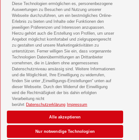
Diese Technologien ermöglichen es, personenbezogene
11 Freunde Geschenkabo verschenken
Auswertungen zu Besuchen und Nutzung unserer
Webseite durchzuführen, um ein bestmögliches Online-
LEGO Ninjago Magazin Geschenkabo verschenken
Erlebnis zu bieten und Inhalte oder Funktionen den
jeweiligen Präferenzen und Interessen anzupassen.
Hierzu gehört auch die Erstellung von Profilen, um unser
Brigitte Geschenkabo verschenken
Angebot möglichst komfortabel und zielgruppengerecht
zu gestalten und unsere Marketingaktivitäten zu
GEOlino Geschenkabo verschenken
unterstützen. Ferner willigen Sie ein, dass vorgenannte
Technologien Datenübermittlungen an Drittanbieter
Stern Crime Geschenkabo verschenken
vornehmen, die in Ländern ohne angemessenes
Datenschutzniveau ansässig sind. Weitere Informationen
Welt der Wunder Geschenkabo verschenken
und die Möglichkeit, Ihre Einwilligung zu widerrufen,
finden Sie unter „Einwilligungs-Einstellungen“ unten auf
GEO Geschenkabo verschenken
dieser Webseite. Durch den Widerruf der Einwilligung
wird die Rechtmäßigkeit der bis dahin erfolgten
Verarbeitung nicht
berührt
Datenschutzerklärung
Impressum
AGB
Impressum
Datenschutz & Cookies
Alle akzeptieren
Einwilligungs-Einstellungen
Barrierefreiheit
Nur notwendige Technologien