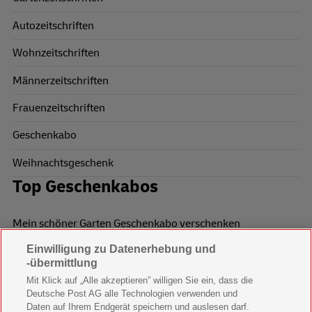
Autozeitschriften
Wohnzeitschriften
Männerzeitschriften
Frauenzeitschriften
Geschenkabo
Weihnachtsgeschenk
Top Geschenkabos
Mein schöner Garten Geschenkabo verschenken
Einwilligung zu Datenerhebung und
Wohnen & Garten Geschenkabo verschenken
-übermittlung
Mein schönes Land Geschenkabo verschenken
Mit Klick auf „Alle akzeptieren” willigen Sie ein, dass die
Deutsche Post AG alle Technologien verwenden und
Bild der Frau Geschenkabo verschenken
Daten auf Ihrem Endgerät speichern und auslesen darf.