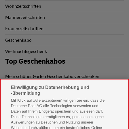
Wohnzeitschriften
Männerzeitschriften
Frauenzeitschriften
Geschenkabo
Weihnachtsgeschenk
Top Geschenkabos
Mein schöner Garten Geschenkabo verschenken
Einwilligung zu Datenerhebung und
Wohnen & Garten Geschenkabo verschenken
-übermittlung
Mein schönes Land Geschenkabo verschenken
Mit Klick auf „Alle akzeptieren” willigen Sie ein, dass die
Deutsche Post AG alle Technologien verwenden und
Bild der Frau Geschenkabo verschenken
Daten auf Ihrem Endgerät speichern und auslesen darf.
Diese Technologien ermöglichen es, personenbezogene
11 Freunde Geschenkabo verschenken
Auswertungen zu Besuchen und Nutzung unserer
Webseite durchzuführen, um ein bestmögliches Online-