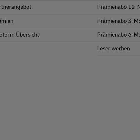
rtnerangebot
Prämienabo 12-
ämien
Prämienabo 3-M
oform Übersicht
Prämienabo 6-M
Leser werben