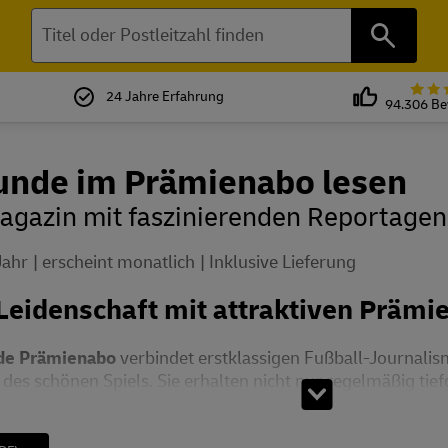
Suchen
24 Jahre Erfahrung
94.306 B
unde im Prämienabo lesen
agazin mit faszinierenden Reportagen
Jahr
erscheint monatlich
Inklusive Lieferung
Leidenschaft mit attraktiven Prämi
de Prämienabo
verbindet erstklassigen Fußball-Journalis
 des schönen Spiels. Sie erhalten nicht nur regelmäßig tief