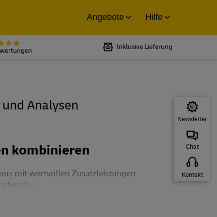
Angebote
Hilfe
Bewertet mit 5 von 5 Sternen bei
Inklusive Lieferung
ewertungen
 und Analysen
Newsletter
en kombinieren
Chat
mus mit wertvollen Zusatzleistungen
Kontakt
gehende...