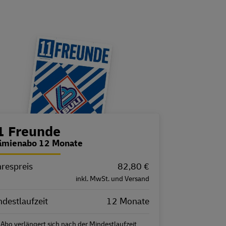
estellübersicht
1 Freunde
ämienabo 12 Monate
hrespreis
igenschaft
Wert
82,80 €
inkl. MwSt. und Versand
destlaufzeit
12 Monate
 Abo verlängert sich nach der Mindestlaufzeit