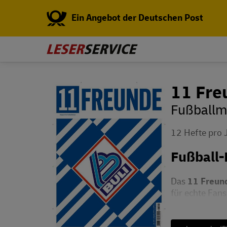
Ein Angebot der Deutschen Post
11 Fre
Fußballm
12 Hefte pro 
Fußball-
Das
11 Freun
für echte Fans