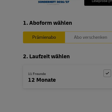
Leseprobe (P
Abo zusammenstellen
1. Aboform wählen
Prämienabo
Abo verschenken
2. Laufzeit wählen
11 Freunde
12 Monate