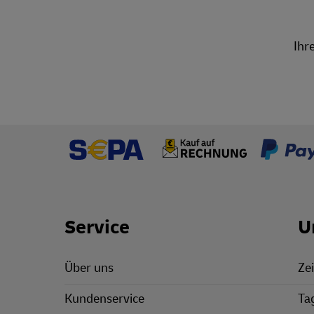
Ihr
Footer Links
Service
U
Über uns
Zei
Kundenservice
Ta