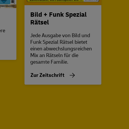
Bild + Funk Spezial
Ski
Rätsel
ere
Mit S
Jede Ausgabe von Bild und
holen 
Funk Spezial Rätsel bietet
Skifa
einen abwechslungsreichen
Produ
Mix an Rätseln für die
weltw
gesamte Familie.
spann
Hinte
Zur Zeitschrift
und j
Tipps
Winte
Haus.
Zur Z