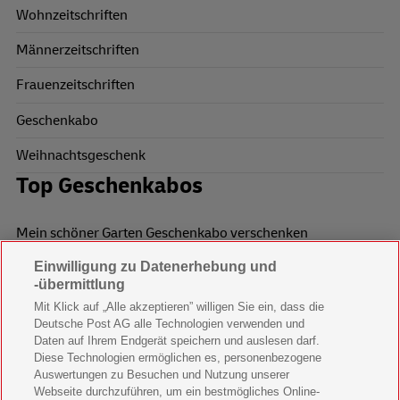
Wohnzeitschriften
Männerzeitschriften
Frauenzeitschriften
Geschenkabo
Weihnachtsgeschenk
Top Geschenkabos
Mein schöner Garten Geschenkabo verschenken
Einwilligung zu Datenerhebung und
Wohnen & Garten Geschenkabo verschenken
-übermittlung
Mein schönes Land Geschenkabo verschenken
Mit Klick auf „Alle akzeptieren” willigen Sie ein, dass die
Deutsche Post AG alle Technologien verwenden und
Bild der Frau Geschenkabo verschenken
Daten auf Ihrem Endgerät speichern und auslesen darf.
Diese Technologien ermöglichen es, personenbezogene
11 Freunde Geschenkabo verschenken
Auswertungen zu Besuchen und Nutzung unserer
Webseite durchzuführen, um ein bestmögliches Online-