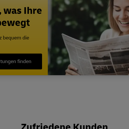
, was Ihre
 bewegt
nz bequem die
itungen finden
Zufriedene Kunden