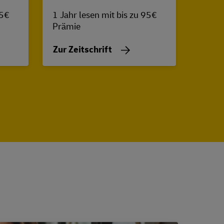
75€
1 Jahr lesen mit bis zu 95€
1 Jahr
Prämie
Prämi
Zur Zeitschrift
Zur Z