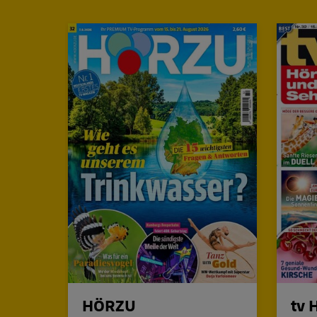
HÖRZU
tv 