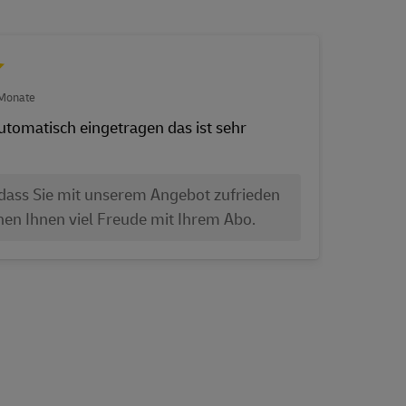
 Monate
13.08.
utomatisch eingetragen das ist sehr
Schn
 dass Sie mit unserem Angebot zufrieden
en Ihnen viel Freude mit Ihrem Abo.