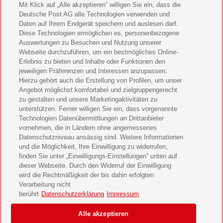
Mein schönes Land Geschenkabo verschenken
Mit Klick auf „Alle akzeptieren” willigen Sie ein, dass die
Deutsche Post AG alle Technologien verwenden und
Bild der Frau Geschenkabo verschenken
Daten auf Ihrem Endgerät speichern und auslesen darf.
Diese Technologien ermöglichen es, personenbezogene
11 Freunde Geschenkabo verschenken
Auswertungen zu Besuchen und Nutzung unserer
Webseite durchzuführen, um ein bestmögliches Online-
LEGO Ninjago Magazin Geschenkabo verschenken
Erlebnis zu bieten und Inhalte oder Funktionen den
jeweiligen Präferenzen und Interessen anzupassen.
Hierzu gehört auch die Erstellung von Profilen, um unser
Brigitte Geschenkabo verschenken
Angebot möglichst komfortabel und zielgruppengerecht
zu gestalten und unsere Marketingaktivitäten zu
GEOlino Geschenkabo verschenken
unterstützen. Ferner willigen Sie ein, dass vorgenannte
Technologien Datenübermittlungen an Drittanbieter
Stern Crime Geschenkabo verschenken
vornehmen, die in Ländern ohne angemessenes
Datenschutzniveau ansässig sind. Weitere Informationen
Welt der Wunder Geschenkabo verschenken
und die Möglichkeit, Ihre Einwilligung zu widerrufen,
finden Sie unter „Einwilligungs-Einstellungen“ unten auf
GEO Geschenkabo verschenken
dieser Webseite. Durch den Widerruf der Einwilligung
wird die Rechtmäßigkeit der bis dahin erfolgten
Verarbeitung nicht
berührt
Datenschutzerklärung
Impressum
AGB
Impressum
Datenschutz & Cookies
Alle akzeptieren