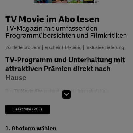
TV Movie im Abo lesen
TV-Magazin mit umfassenden
Programmübersichten und Filmkritiken
26 Hefte pro Jahr
erscheint 14-tägig
Inklusive Lieferung
TV-Programm und Unterhaltung mit
attraktiven Prämien direkt nach
Hause
Das
TV Movie Abo
verbindet Ihre Leidenschaft für...
Leseprobe (PDF)
Abo zusammenstellen
1. Aboform wählen