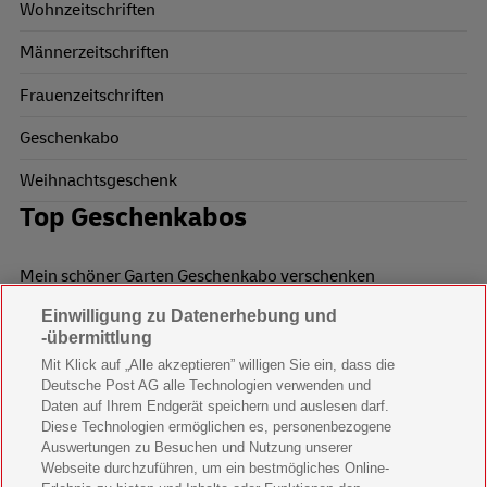
Wohnzeitschriften
Männerzeitschriften
Frauenzeitschriften
Geschenkabo
Weihnachtsgeschenk
Top Geschenkabos
Mein schöner Garten Geschenkabo verschenken
Einwilligung zu Datenerhebung und
Wohnen & Garten Geschenkabo verschenken
-übermittlung
Mein schönes Land Geschenkabo verschenken
Mit Klick auf „Alle akzeptieren” willigen Sie ein, dass die
Deutsche Post AG alle Technologien verwenden und
Bild der Frau Geschenkabo verschenken
Daten auf Ihrem Endgerät speichern und auslesen darf.
Diese Technologien ermöglichen es, personenbezogene
11 Freunde Geschenkabo verschenken
Auswertungen zu Besuchen und Nutzung unserer
Webseite durchzuführen, um ein bestmögliches Online-