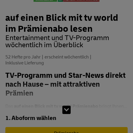
auf einen Blick mit tv world
im Prämienabo lesen
Entertainment und TV-Programm
wöchentlich im Überblick
52 Hefte pro Jahr
erscheint wöchentlich
Inklusive Lieferung
TV-Programm und Star-News direkt
nach Hause – mit attraktiven
Prämien
Das
auf einen Blick mit tv world Prämienabo
bringt Ihnen...
Abo zusammenstellen
1. Aboform wählen