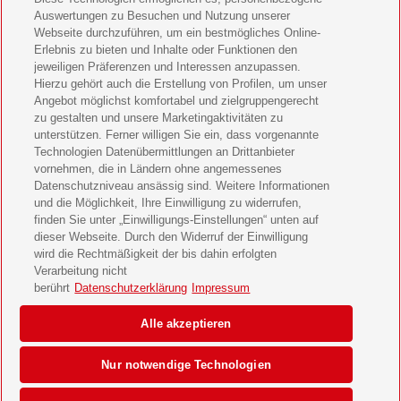
11 Freunde Geschenkabo verschenken
Auswertungen zu Besuchen und Nutzung unserer
Webseite durchzuführen, um ein bestmögliches Online-
LEGO Ninjago Magazin Geschenkabo verschenken
Erlebnis zu bieten und Inhalte oder Funktionen den
jeweiligen Präferenzen und Interessen anzupassen.
Hierzu gehört auch die Erstellung von Profilen, um unser
Brigitte Geschenkabo verschenken
Angebot möglichst komfortabel und zielgruppengerecht
zu gestalten und unsere Marketingaktivitäten zu
GEOlino Geschenkabo verschenken
unterstützen. Ferner willigen Sie ein, dass vorgenannte
Technologien Datenübermittlungen an Drittanbieter
Stern Crime Geschenkabo verschenken
vornehmen, die in Ländern ohne angemessenes
Datenschutzniveau ansässig sind. Weitere Informationen
Welt der Wunder Geschenkabo verschenken
und die Möglichkeit, Ihre Einwilligung zu widerrufen,
finden Sie unter „Einwilligungs-Einstellungen“ unten auf
GEO Geschenkabo verschenken
dieser Webseite. Durch den Widerruf der Einwilligung
wird die Rechtmäßigkeit der bis dahin erfolgten
Verarbeitung nicht
berührt
Datenschutzerklärung
Impressum
AGB
Impressum
Datenschutz & Cookies
Alle akzeptieren
Einwilligungs-Einstellungen
Barrierefreiheit
Nur notwendige Technologien