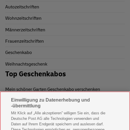
Autozeitschriften
Wohnzeitschriften
Männerzeitschriften
Frauenzeitschriften
Geschenkabo
Weihnachtsgeschenk
Top Geschenkabos
Mein schöner Garten Geschenkabo verschenken
Einwilligung zu Datenerhebung und
Wohnen & Garten Geschenkabo verschenken
-übermittlung
Mein schönes Land Geschenkabo verschenken
Mit Klick auf „Alle akzeptieren” willigen Sie ein, dass die
Deutsche Post AG alle Technologien verwenden und
Bild der Frau Geschenkabo verschenken
Daten auf Ihrem Endgerät speichern und auslesen darf.
Diese Technologien ermöglichen es, personenbezogene