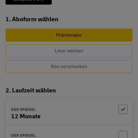
Abo zusammenstellen
1. Aboform wählen
Prämienabo
Leser werben
Abo verschenken
2. Laufzeit wählen
DER SPIEGEL
12 Monate
DER SPIEGEL