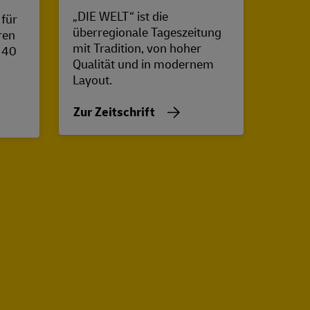
„DIE WELT“ ist die
 für
„Cicer
überregionale Tageszeitung
ren
Autor
mit Tradition, von hoher
r 40
steht 
Qualität und in modernem
Zeitge
Layout.
Zur Z
Zur Zeitschrift