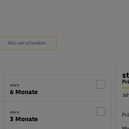
Abo verschenken
B
s
Pr
stern
6 Monate
Ja
E
stern
Pr
3 Monate
Min