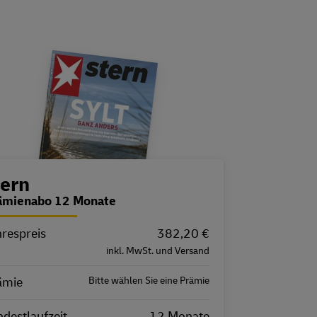
estellübersicht
tern
ämienabo 12 Monate
hrespreis
igenschaft
Wert
382,20 €
inkl. MwSt. und Versand
ämie
Bitte wählen Sie eine Prämie
destlaufzeit
12 Monate