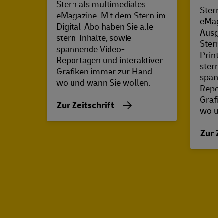
Stern als multimediales
Ster
eMagazine. Mit dem Stern im
eMag
Digital-Abo haben Sie alle
Ausg
stern-Inhalte, sowie
Ster
spannende Video-
Prin
Reportagen und interaktiven
ster
Grafiken immer zur Hand –
span
wo und wann Sie wollen.
Repo
Graf
Zur Zeitschrift
wo u
Zur 