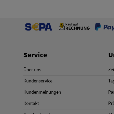
Footer Links
Service
U
Über uns
Zei
Kundenservice
Ta
Kundenmeinungen
Pa
Kontakt
Pr