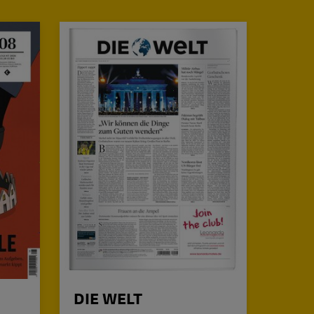
DIE WELT
Cice