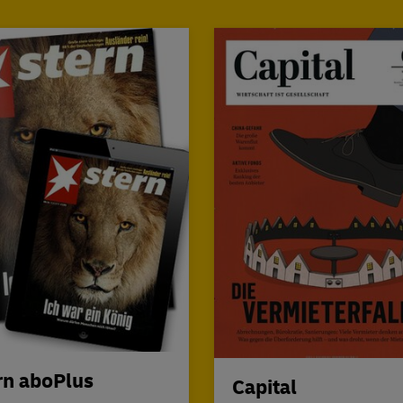
rn aboPlus
Capital