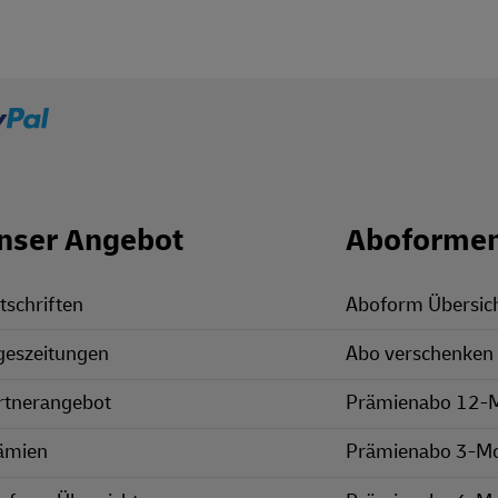
nser Angebot
Aboforme
tschriften
Aboform Übersic
geszeitungen
Abo verschenken
rtnerangebot
Prämienabo 12-
ämien
Prämienabo 3-M