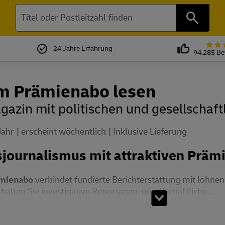
Suchen
24 Jahre Erfahrung
94.285 B
im Prämienabo lesen
azin mit politischen und gesellschaf
Jahr
erscheint wöchentlich
Inklusive Lieferung
sjournalismus mit attraktiven Präm
ämienabo
verbindet fundierte Berichterstattung mit lohne
alten Sie investigative Reportagen, gesellschaftliche...