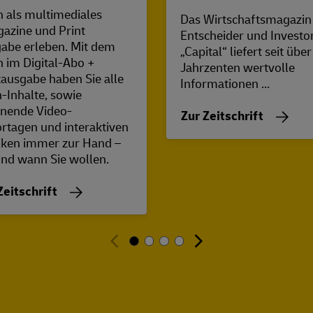
n als multimediales
Das Wirtschaftsmagazin
azine und Print
Entscheider und Investo
abe erleben. Mit dem
„Capital“ liefert seit übe
n im Digital-Abo +
Jahrzenten wertvolle
tausgabe haben Sie alle
Informationen ...
n-Inhalte, sowie
nende Video-
Zur Zeitschrift
rtagen und interaktiven
iken immer zur Hand –
nd wann Sie wollen.
Zeitschrift