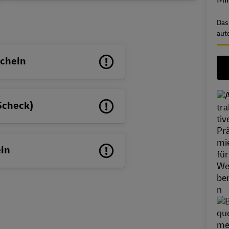
Das
aut
schein
Scheck)
ein