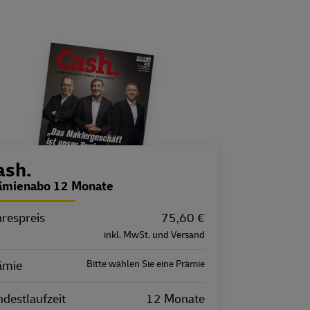
estellübersicht
ash.
ämienabo 12 Monate
hrespreis
igenschaft
Wert
75,60 €
inkl. MwSt. und Versand
ämie
Bitte wählen Sie eine Prämie
destlaufzeit
12 Monate