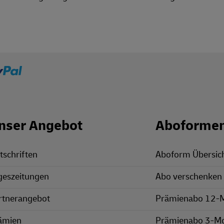
nser Angebot
Aboforme
tschriften
Aboform Übersic
geszeitungen
Abo verschenken
rtnerangebot
Prämienabo 12-
ämien
Prämienabo 3-M