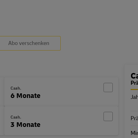
Abo verschenken
B
C
Pr
Cash.
6 Monate
Ja
E
Cash.
Pr
3 Monate
Min