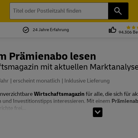
Suchen
24 Jahre Erfahrung
94.306 B
im Prämienabo lesen
ftsmagazin mit aktuellen Marktanalys
Jahr
erscheint monatlich
Inklusive Lieferung
unverzichtbare
Wirtschaftsmagazin
für alle, die sich für 
und Investitionstipps interessieren. Mit einem
Prämiena
chte frei...