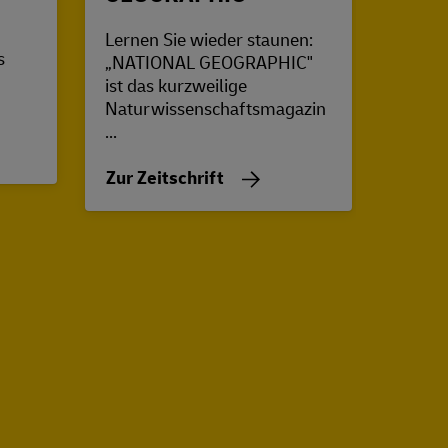
Das id
Sprach
Lernen Sie wieder staunen:
s
unter
„NATIONAL GEOGRAPHIC"
ist das kurzweilige
Zur Z
Naturwissenschaftsmagazin
...
Zur Zeitschrift