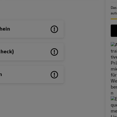
Das
aut
hein
check)
n