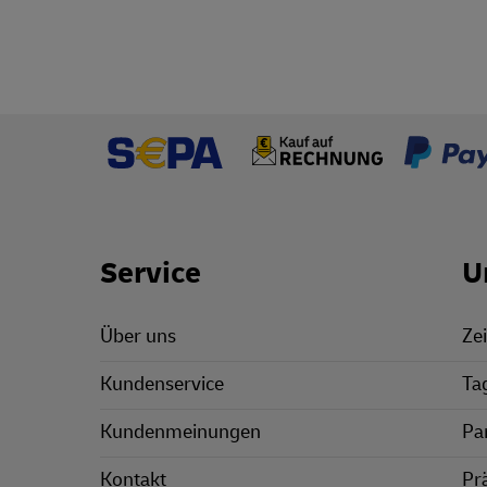
Footer Links
Service
U
Über uns
Zei
Kundenservice
Ta
Kundenmeinungen
Pa
Kontakt
Pr