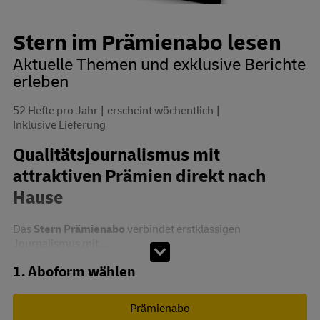
Stern im Prämienabo lesen
Aktuelle Themen und exklusive Berichte
erleben
52 Hefte pro Jahr
erscheint wöchentlich
Inklusive Lieferung
Qualitätsjournalismus mit
attraktiven Prämien direkt nach
Hause
Das
Stern Prämienabo
verbindet erstklassigen
Journalismus mit...
Abo zusammenstellen
1. Aboform wählen
Prämienabo