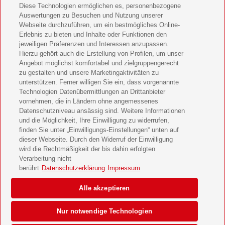
Diese Technologien ermöglichen es, personenbezogene
11 Freunde Geschenkabo verschenken
Auswertungen zu Besuchen und Nutzung unserer
Webseite durchzuführen, um ein bestmögliches Online-
LEGO Ninjago Magazin Geschenkabo verschenken
Erlebnis zu bieten und Inhalte oder Funktionen den
jeweiligen Präferenzen und Interessen anzupassen.
Brigitte Geschenkabo verschenken
Hierzu gehört auch die Erstellung von Profilen, um unser
Angebot möglichst komfortabel und zielgruppengerecht
zu gestalten und unsere Marketingaktivitäten zu
GEOlino Geschenkabo verschenken
unterstützen. Ferner willigen Sie ein, dass vorgenannte
Technologien Datenübermittlungen an Drittanbieter
Stern Crime Geschenkabo verschenken
vornehmen, die in Ländern ohne angemessenes
Datenschutzniveau ansässig sind. Weitere Informationen
Welt der Wunder Geschenkabo verschenken
und die Möglichkeit, Ihre Einwilligung zu widerrufen,
finden Sie unter „Einwilligungs-Einstellungen“ unten auf
GEO Geschenkabo verschenken
dieser Webseite. Durch den Widerruf der Einwilligung
wird die Rechtmäßigkeit der bis dahin erfolgten
Verarbeitung nicht
berührt
Datenschutzerklärung
Impressum
AGB
Impressum
Datenschutz & Cookies
Alle akzeptieren
Einwilligungs-Einstellungen
Barrierefreiheit
Nur notwendige Technologien