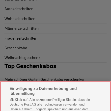
Autozeitschriften
Wohnzeitschriften
Männerzeitschriften
Frauenzeitschriften
Geschenkabo
Weihnachtsgeschenk
Top Geschenkabos
Mein schöner Garten Geschenkabo verschenken
Einwilligung zu Datenerhebung und
Wohnen & Garten Geschenkabo verschenken
-übermittlung
Mein schönes Land Geschenkabo verschenken
Mit Klick auf „Alle akzeptieren” willigen Sie ein, dass die
Deutsche Post AG alle Technologien verwenden und
Bild der Frau Geschenkabo verschenken
Daten auf Ihrem Endgerät speichern und auslesen darf.