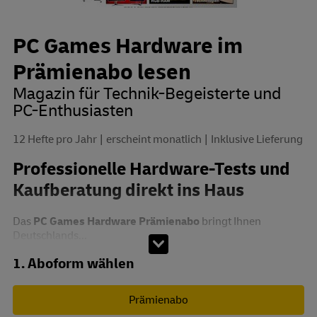
PC Games Hardware im
Prämienabo lesen
Magazin für Technik-Begeisterte und
PC-Enthusiasten
12 Hefte pro Jahr
erscheint monatlich
Inklusive Lieferung
Professionelle Hardware-Tests und
Kaufberatung direkt ins Haus
Das
PC Games Hardware Prämienabo
bringt Ihnen
Deutschlands...
Abo zusammenstellen
1. Aboform wählen
Prämienabo