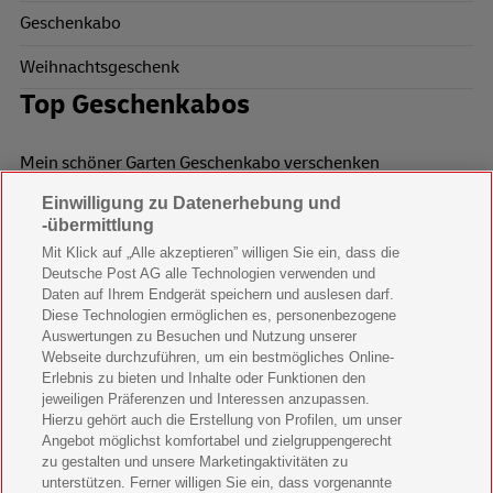
Geschenkabo
Weihnachtsgeschenk
Top Geschenkabos
Mein schöner Garten Geschenkabo verschenken
Einwilligung zu Datenerhebung und
Wohnen & Garten Geschenkabo verschenken
-übermittlung
Mein schönes Land Geschenkabo verschenken
Mit Klick auf „Alle akzeptieren” willigen Sie ein, dass die
Deutsche Post AG alle Technologien verwenden und
Bild der Frau Geschenkabo verschenken
Daten auf Ihrem Endgerät speichern und auslesen darf.
Diese Technologien ermöglichen es, personenbezogene
11 Freunde Geschenkabo verschenken
Auswertungen zu Besuchen und Nutzung unserer
Webseite durchzuführen, um ein bestmögliches Online-
LEGO Ninjago Magazin Geschenkabo verschenken
Erlebnis zu bieten und Inhalte oder Funktionen den
jeweiligen Präferenzen und Interessen anzupassen.
Hierzu gehört auch die Erstellung von Profilen, um unser
Brigitte Geschenkabo verschenken
Angebot möglichst komfortabel und zielgruppengerecht
zu gestalten und unsere Marketingaktivitäten zu
GEOlino Geschenkabo verschenken
unterstützen. Ferner willigen Sie ein, dass vorgenannte