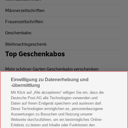
Männerzeitschriften
Frauenzeitschriften
Geschenkabo
Weihnachtsgeschenk
Top Geschenkabos
Mein schöner Garten Geschenkabo verschenken
Einwilligung zu Datenerhebung und
Wohnen & Garten Geschenkabo verschenken
-übermittlung
Mein schönes Land Geschenkabo verschenken
Mit Klick auf „Alle akzeptieren” willigen Sie ein, dass die
Deutsche Post AG alle Technologien verwenden und
Bild der Frau Geschenkabo verschenken
Daten auf Ihrem Endgerät speichern und auslesen darf.
Diese Technologien ermöglichen es, personenbezogene
11 Freunde Geschenkabo verschenken
Auswertungen zu Besuchen und Nutzung unserer
Webseite durchzuführen, um ein bestmögliches Online-
LEGO Ninjago Magazin Geschenkabo verschenken
Erlebnis zu bieten und Inhalte oder Funktionen den