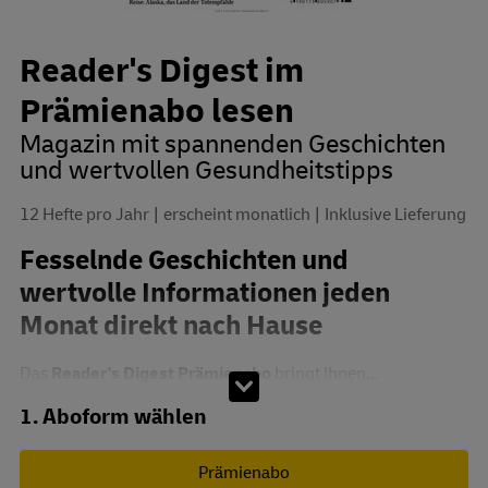
Reader's Digest im
Prämienabo lesen
Magazin mit spannenden Geschichten
und wertvollen Gesundheitstipps
12 Hefte pro Jahr
erscheint monatlich
Inklusive Lieferung
Fesselnde Geschichten und
wertvolle Informationen jeden
Monat direkt nach Hause
Das
Reader's Digest Prämienabo
bringt Ihnen...
Abo zusammenstellen
1. Aboform wählen
Prämienabo