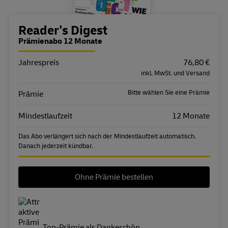
Bestellübersicht
Reader's Digest
Prämienabo 12 Monate
Jahrespreis
Eigenschaft
Wert
76,80 €
inkl. MwSt. und Versand
Bitte wählen Sie eine Prämie
Prämie
Mindestlaufzeit
12 Monate
Das Abo verlängert sich nach der Mindestlaufzeit automatisch.
Danach jederzeit kündbar.
Ohne Prämie bestellen
Top-Prämie als Dankeschön