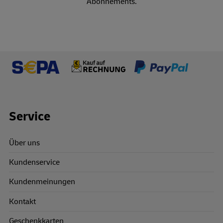
Abonnements.
Footer Links
Service
Über uns
Kundenservice
Kundenmeinungen
Kontakt
Geschenkkarten