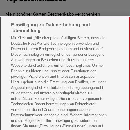
Mein schöner Garten Geschenkabo verschenken
Einwilligung zu Datenerhebung und
Wohnen & Garten Geschenkabo verschenken
-übermittlung
Mein schönes Land Geschenkabo verschenken
Mit Klick auf „Alle akzeptieren” willigen Sie ein, dass die
Deutsche Post AG alle Technologien verwenden und
Bild der Frau Geschenkabo verschenken
Daten auf Ihrem Endgerät speichern und auslesen darf.
Diese Technologien ermöglichen es, personenbezogene
11 Freunde Geschenkabo verschenken
Auswertungen zu Besuchen und Nutzung unserer
Webseite durchzuführen, um ein bestmögliches Online-
LEGO Ninjago Magazin Geschenkabo verschenken
Erlebnis zu bieten und Inhalte oder Funktionen den
jeweiligen Präferenzen und Interessen anzupassen.
Hierzu gehört auch die Erstellung von Profilen, um unser
Brigitte Geschenkabo verschenken
Angebot möglichst komfortabel und zielgruppengerecht
zu gestalten und unsere Marketingaktivitäten zu
GEOlino Geschenkabo verschenken
unterstützen. Ferner willigen Sie ein, dass vorgenannte
Technologien Datenübermittlungen an Drittanbieter
Stern Crime Geschenkabo verschenken
vornehmen, die in Ländern ohne angemessenes
Datenschutzniveau ansässig sind. Weitere Informationen
Welt der Wunder Geschenkabo verschenken
und die Möglichkeit, Ihre Einwilligung zu widerrufen,
finden Sie unter „Einwilligungs-Einstellungen“ unten auf
GEO Geschenkabo verschenken