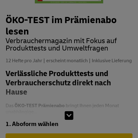
ÖKO-TEST im Prämienabo
lesen
Verbrauchermagazin mit Fokus auf
Produkttests und Umweltfragen
12 Hefte pro Jahr
erscheint monatlich
Inklusive Lieferung
Verlässliche Produkttests und
Verbraucherschutz direkt nach
Hause
Das
ÖKO-TEST Prämienabo
bringt Ihnen jeden Monat
unabhängige...
Abo zusammenstellen
1. Aboform wählen