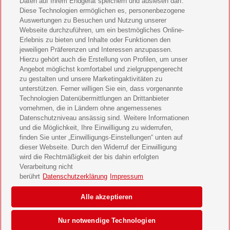
Bild der Frau Geschenkabo verschenken
Daten auf Ihrem Endgerät speichern und auslesen darf.
Diese Technologien ermöglichen es, personenbezogene
11 Freunde Geschenkabo verschenken
Auswertungen zu Besuchen und Nutzung unserer
Webseite durchzuführen, um ein bestmögliches Online-
LEGO Ninjago Magazin Geschenkabo verschenken
Erlebnis zu bieten und Inhalte oder Funktionen den
jeweiligen Präferenzen und Interessen anzupassen.
Hierzu gehört auch die Erstellung von Profilen, um unser
Brigitte Geschenkabo verschenken
Angebot möglichst komfortabel und zielgruppengerecht
zu gestalten und unsere Marketingaktivitäten zu
GEOlino Geschenkabo verschenken
unterstützen. Ferner willigen Sie ein, dass vorgenannte
Technologien Datenübermittlungen an Drittanbieter
Stern Crime Geschenkabo verschenken
vornehmen, die in Ländern ohne angemessenes
Datenschutzniveau ansässig sind. Weitere Informationen
Welt der Wunder Geschenkabo verschenken
und die Möglichkeit, Ihre Einwilligung zu widerrufen,
finden Sie unter „Einwilligungs-Einstellungen“ unten auf
GEO Geschenkabo verschenken
dieser Webseite. Durch den Widerruf der Einwilligung
wird die Rechtmäßigkeit der bis dahin erfolgten
Verarbeitung nicht
berührt
Datenschutzerklärung
Impressum
AGB
Impressum
Datenschutz & Cookies
Alle akzeptieren
Einwilligungs-Einstellungen
Barrierefreiheit
Nur notwendige Technologien