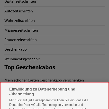
Gartenzeitschriften
Autozeitschriften
Wohnzeitschriften
Männerzeitschriften
Frauenzeitschriften
Geschenkabo
Weihnachtsgeschenk
Top Geschenkabos
Mein schöner Garten Geschenkabo verschenken
Einwilligung zu Datenerhebung und
Wohnen & Garten Geschenkabo verschenken
-übermittlung
Mein schönes Land Geschenkabo verschenken
Mit Klick auf „Alle akzeptieren” willigen Sie ein, dass die
Deutsche Post AG alle Technologien verwenden und