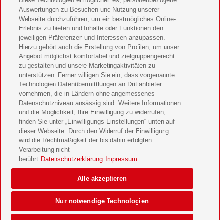
Diese Technologien ermöglichen es, personenbezogene
11 Freunde Geschenkabo verschenken
Auswertungen zu Besuchen und Nutzung unserer
Webseite durchzuführen, um ein bestmögliches Online-
LEGO Ninjago Magazin Geschenkabo verschenken
Erlebnis zu bieten und Inhalte oder Funktionen den
jeweiligen Präferenzen und Interessen anzupassen.
Hierzu gehört auch die Erstellung von Profilen, um unser
Brigitte Geschenkabo verschenken
Angebot möglichst komfortabel und zielgruppengerecht
zu gestalten und unsere Marketingaktivitäten zu
GEOlino Geschenkabo verschenken
unterstützen. Ferner willigen Sie ein, dass vorgenannte
Technologien Datenübermittlungen an Drittanbieter
Stern Crime Geschenkabo verschenken
vornehmen, die in Ländern ohne angemessenes
Datenschutzniveau ansässig sind. Weitere Informationen
Welt der Wunder Geschenkabo verschenken
und die Möglichkeit, Ihre Einwilligung zu widerrufen,
finden Sie unter „Einwilligungs-Einstellungen“ unten auf
GEO Geschenkabo verschenken
dieser Webseite. Durch den Widerruf der Einwilligung
wird die Rechtmäßigkeit der bis dahin erfolgten
Verarbeitung nicht
berührt
Datenschutzerklärung
Impressum
AGB
Impressum
Datenschutz & Cookies
Alle akzeptieren
Einwilligungs-Einstellungen
Barrierefreiheit
Nur notwendige Technologien