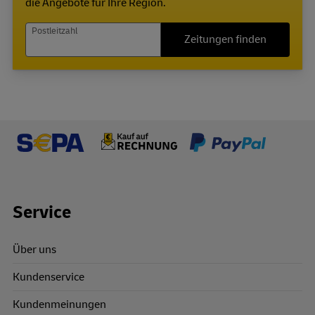
die Angebote für Ihre Region.
Postleitzahl
Zeitungen finden
Footer Links
Service
Über uns
Kundenservice
Kundenmeinungen