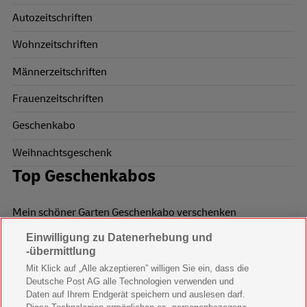
Autozeitschriften
Wohnzeitschriften
Männerzeitschriften
Frauenzeitschriften
Geschenkabo
Weihnachtsgeschenk
Top Geschenkabos
Mein schöner Garten Geschenkabo verschenken
Einwilligung zu Datenerhebung und
Wohnen & Garten Geschenkabo verschenken
-übermittlung
Mein schönes Land Geschenkabo verschenken
Mit Klick auf „Alle akzeptieren” willigen Sie ein, dass die
Deutsche Post AG alle Technologien verwenden und
Bild der Frau Geschenkabo verschenken
Daten auf Ihrem Endgerät speichern und auslesen darf.