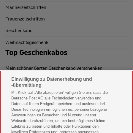
Männerzeitschriften
Frauenzeitschriften
Geschenkabo
Weihnachtsgeschenk
Top Geschenkabos
Mein schöner Garten Geschenkabo verschenken
Einwilligung zu Datenerhebung und
Wohnen & Garten Geschenkabo verschenken
-übermittlung
Mein schönes Land Geschenkabo verschenken
Mit Klick auf „Alle akzeptieren” willigen Sie ein, dass die
Deutsche Post AG alle Technologien verwenden und
Bild der Frau Geschenkabo verschenken
Daten auf Ihrem Endgerät speichern und auslesen darf.
Diese Technologien ermöglichen es, personenbezogene
11 Freunde Geschenkabo verschenken
Auswertungen zu Besuchen und Nutzung unserer
Webseite durchzuführen, um ein bestmögliches Online-
LEGO Ninjago Magazin Geschenkabo verschenken
Erlebnis zu bieten und Inhalte oder Funktionen den
jeweiligen Präferenzen und Interessen anzupassen.