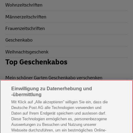
Wohnzeitschriften
Männerzeitschriften
Frauenzeitschriften
Geschenkabo
Weihnachtsgeschenk
Top Geschenkabos
Mein schöner Garten Geschenkabo verschenken
Einwilligung zu Datenerhebung und
Wohnen & Garten Geschenkabo verschenken
-übermittlung
Mein schönes Land Geschenkabo verschenken
Mit Klick auf „Alle akzeptieren” willigen Sie ein, dass die
Deutsche Post AG alle Technologien verwenden und
Bild der Frau Geschenkabo verschenken
Daten auf Ihrem Endgerät speichern und auslesen darf.
Diese Technologien ermöglichen es, personenbezogene
11 Freunde Geschenkabo verschenken
Auswertungen zu Besuchen und Nutzung unserer
Webseite durchzuführen, um ein bestmögliches Online-