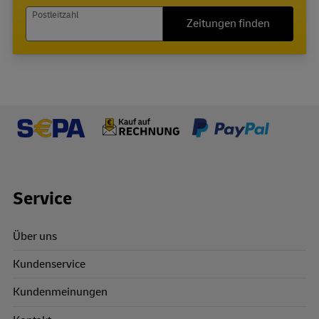
Postleitzahl
Zeitungen finden
Footer Links
Service
Über uns
Kundenservice
Kundenmeinungen