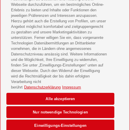
Webseite durchzuführen, um ein bestmögliches Online-
LEGO Ninjago Magazin Geschenkabo verschenken
Erlebnis zu bieten und Inhalte oder Funktionen den
jeweiligen Präferenzen und Interessen anzupassen.
Hierzu gehört auch die Erstellung von Profilen, um unser
Brigitte Geschenkabo verschenken
Angebot möglichst komfortabel und zielgruppengerecht
zu gestalten und unsere Marketingaktivitäten zu
GEOlino Geschenkabo verschenken
unterstützen. Ferner willigen Sie ein, dass vorgenannte
Technologien Datenübermittlungen an Drittanbieter
Stern Crime Geschenkabo verschenken
vornehmen, die in Ländern ohne angemessenes
Datenschutzniveau ansässig sind. Weitere Informationen
Welt der Wunder Geschenkabo verschenken
und die Möglichkeit, Ihre Einwilligung zu widerrufen,
finden Sie unter „Einwilligungs-Einstellungen“ unten auf
GEO Geschenkabo verschenken
dieser Webseite. Durch den Widerruf der Einwilligung
wird die Rechtmäßigkeit der bis dahin erfolgten
Verarbeitung nicht
berührt
Datenschutzerklärung
Impressum
AGB
Impressum
Datenschutz & Cookies
Alle akzeptieren
Einwilligungs-Einstellungen
Barrierefreiheit
Nur notwendige Technologien
© 2026 Deutsche Post AG
Einwilligungs-Einstellungen