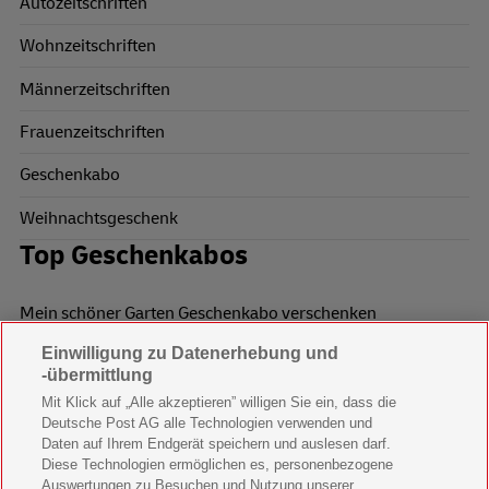
Autozeitschriften
Wohnzeitschriften
Männerzeitschriften
Frauenzeitschriften
Geschenkabo
Weihnachtsgeschenk
Top Geschenkabos
Mein schöner Garten Geschenkabo verschenken
Einwilligung zu Datenerhebung und
Wohnen & Garten Geschenkabo verschenken
-übermittlung
Mein schönes Land Geschenkabo verschenken
Mit Klick auf „Alle akzeptieren” willigen Sie ein, dass die
Deutsche Post AG alle Technologien verwenden und
Bild der Frau Geschenkabo verschenken
Daten auf Ihrem Endgerät speichern und auslesen darf.
Diese Technologien ermöglichen es, personenbezogene
11 Freunde Geschenkabo verschenken
Auswertungen zu Besuchen und Nutzung unserer