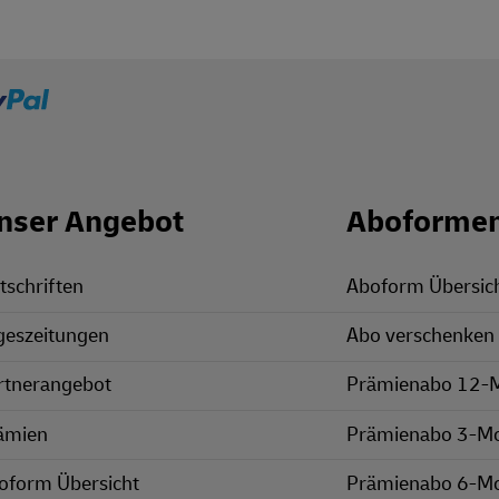
nser Angebot
Aboforme
tschriften
Aboform Übersic
geszeitungen
Abo verschenken
rtnerangebot
Prämienabo 12-
ämien
Prämienabo 3-M
oform Übersicht
Prämienabo 6-M