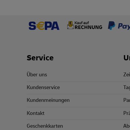
Footer Links
Service
U
Über uns
Zei
Kundenservice
Ta
Kundenmeinungen
Pa
Kontakt
Pr
Geschenkkarten
Ab