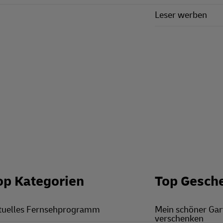
Leser werben
op Kategorien
Top Gesch
tuelles Fernsehprogramm
Mein schöner Ga
verschenken