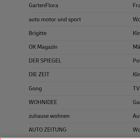
GartenFlora
Fr
auto motor und sport
Wo
Brigitte
Ki
OK Magazin
Mä
DER SPIEGEL
Pol
DIE ZEIT
Ki
Gong
TV
WOHNIDEE
Ga
zuhause wohnen
Au
AUTO ZEITUNG
Wo