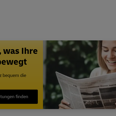
, was Ihre
 bewegt
nz bequem die
itungen finden