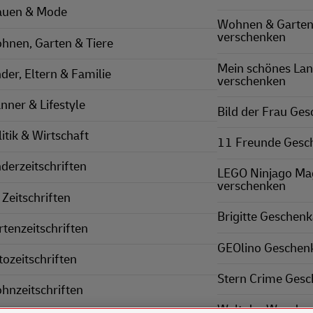
auen & Mode
Wohnen & Garten
verschenken
hnen, Garten & Tiere
Mein schönes La
nder, Eltern & Familie
verschenken
nner & Lifestyle
Bild der Frau Ge
itik & Wirtschaft
11 Freunde Gesc
nderzeitschriften
LEGO Ninjago Ma
verschenken
 Zeitschriften
Brigitte Geschen
rtenzeitschriften
GEOlino Geschen
tozeitschriften
Stern Crime Ges
hnzeitschriften
Welt der Wunder