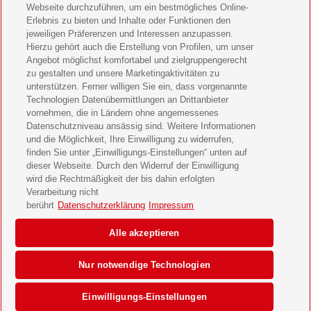
Webseite durchzuführen, um ein bestmögliches Online-
LEGO Ninjago Magazin Geschenkabo verschenken
Erlebnis zu bieten und Inhalte oder Funktionen den
jeweiligen Präferenzen und Interessen anzupassen.
Hierzu gehört auch die Erstellung von Profilen, um unser
Brigitte Geschenkabo verschenken
Angebot möglichst komfortabel und zielgruppengerecht
zu gestalten und unsere Marketingaktivitäten zu
GEOlino Geschenkabo verschenken
unterstützen. Ferner willigen Sie ein, dass vorgenannte
Technologien Datenübermittlungen an Drittanbieter
Stern Crime Geschenkabo verschenken
vornehmen, die in Ländern ohne angemessenes
Datenschutzniveau ansässig sind. Weitere Informationen
Welt der Wunder Geschenkabo verschenken
und die Möglichkeit, Ihre Einwilligung zu widerrufen,
finden Sie unter „Einwilligungs-Einstellungen“ unten auf
GEO Geschenkabo verschenken
dieser Webseite. Durch den Widerruf der Einwilligung
wird die Rechtmäßigkeit der bis dahin erfolgten
Verarbeitung nicht
berührt
Datenschutzerklärung
Impressum
AGB
Impressum
Datenschutz & Cookies
Alle akzeptieren
Einwilligungs-Einstellungen
Barrierefreiheit
Nur notwendige Technologien
© 2026 Deutsche Post AG
Einwilligungs-Einstellungen