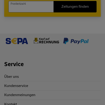
Postleitzahl
Zeitungen finden
Footer Links
Service
Über uns
Kundenservice
Kundenmeinungen
Kontakt