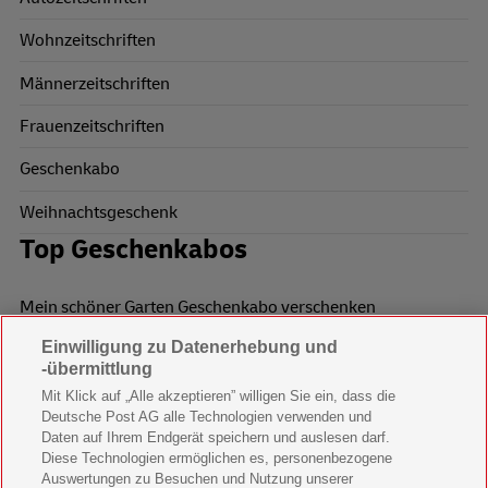
Wohnzeitschriften
Männerzeitschriften
Frauenzeitschriften
Geschenkabo
Weihnachtsgeschenk
Top Geschenkabos
Mein schöner Garten Geschenkabo verschenken
Einwilligung zu Datenerhebung und
Wohnen & Garten Geschenkabo verschenken
-übermittlung
Mein schönes Land Geschenkabo verschenken
Mit Klick auf „Alle akzeptieren” willigen Sie ein, dass die
Deutsche Post AG alle Technologien verwenden und
Bild der Frau Geschenkabo verschenken
Daten auf Ihrem Endgerät speichern und auslesen darf.
Diese Technologien ermöglichen es, personenbezogene
11 Freunde Geschenkabo verschenken
Auswertungen zu Besuchen und Nutzung unserer