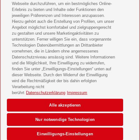
Webseite durchzuführen, um ein bestmögliches Online-
LEGO Ninjago Magazin Geschenkabo verschenken
Erlebnis zu bieten und Inhalte oder Funktionen den
jeweiligen Präferenzen und Interessen anzupassen.
Hierzu gehört auch die Erstellung von Profilen, um unser
Brigitte Geschenkabo verschenken
Angebot möglichst komfortabel und zielgruppengerecht
zu gestalten und unsere Marketingaktivitäten zu
GEOlino Geschenkabo verschenken
unterstützen. Ferner willigen Sie ein, dass vorgenannte
Technologien Datenübermittlungen an Drittanbieter
Stern Crime Geschenkabo verschenken
vornehmen, die in Ländern ohne angemessenes
Datenschutzniveau ansässig sind. Weitere Informationen
Welt der Wunder Geschenkabo verschenken
und die Möglichkeit, Ihre Einwilligung zu widerrufen,
finden Sie unter „Einwilligungs-Einstellungen“ unten auf
GEO Geschenkabo verschenken
dieser Webseite. Durch den Widerruf der Einwilligung
wird die Rechtmäßigkeit der bis dahin erfolgten
Verarbeitung nicht
berührt
Datenschutzerklärung
Impressum
AGB
Impressum
Datenschutz & Cookies
Alle akzeptieren
Einwilligungs-Einstellungen
Barrierefreiheit
Nur notwendige Technologien
© 2026 Deutsche Post AG
Einwilligungs-Einstellungen