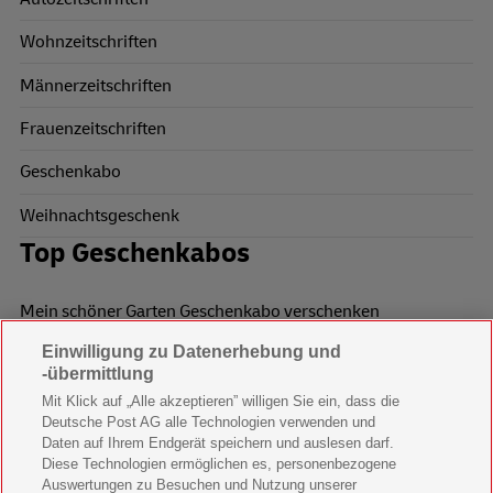
Wohnzeitschriften
Männerzeitschriften
Frauenzeitschriften
Geschenkabo
Weihnachtsgeschenk
Top Geschenkabos
Mein schöner Garten Geschenkabo verschenken
Einwilligung zu Datenerhebung und
Wohnen & Garten Geschenkabo verschenken
-übermittlung
Mein schönes Land Geschenkabo verschenken
Mit Klick auf „Alle akzeptieren” willigen Sie ein, dass die
Deutsche Post AG alle Technologien verwenden und
Bild der Frau Geschenkabo verschenken
Daten auf Ihrem Endgerät speichern und auslesen darf.
Diese Technologien ermöglichen es, personenbezogene
11 Freunde Geschenkabo verschenken
Auswertungen zu Besuchen und Nutzung unserer