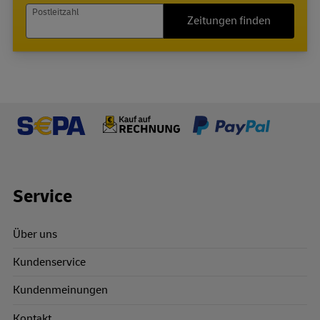
Postleitzahl
Zeitungen finden
Footer Links
Service
Über uns
Kundenservice
Kundenmeinungen
Kontakt