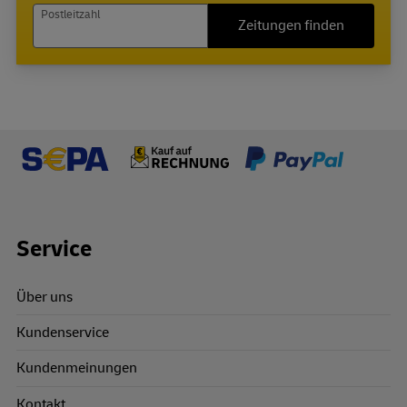
Postleitzahl
Zeitungen finden
Footer Links
Service
Über uns
Kundenservice
Kundenmeinungen
Kontakt