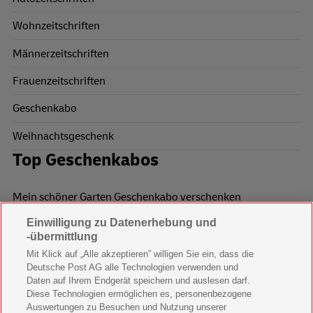
Wohnzeitschriften
Männerzeitschriften
Frauenzeitschriften
Geschenkabo
Weihnachtsgeschenk
Top Geschenkabos
Mein schöner Garten Geschenkabo verschenken
Einwilligung zu Datenerhebung und
Wohnen & Garten Geschenkabo verschenken
-übermittlung
Mein schönes Land Geschenkabo verschenken
Mit Klick auf „Alle akzeptieren” willigen Sie ein, dass die
Deutsche Post AG alle Technologien verwenden und
Bild der Frau Geschenkabo verschenken
Daten auf Ihrem Endgerät speichern und auslesen darf.
Diese Technologien ermöglichen es, personenbezogene
11 Freunde Geschenkabo verschenken
Auswertungen zu Besuchen und Nutzung unserer