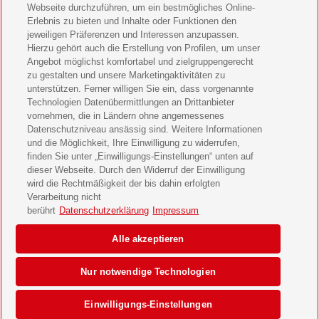
Webseite durchzuführen, um ein bestmögliches Online-
LEGO Ninjago Magazin Geschenkabo verschenken
Erlebnis zu bieten und Inhalte oder Funktionen den
jeweiligen Präferenzen und Interessen anzupassen.
Hierzu gehört auch die Erstellung von Profilen, um unser
Brigitte Geschenkabo verschenken
Angebot möglichst komfortabel und zielgruppengerecht
zu gestalten und unsere Marketingaktivitäten zu
GEOlino Geschenkabo verschenken
unterstützen. Ferner willigen Sie ein, dass vorgenannte
Technologien Datenübermittlungen an Drittanbieter
Stern Crime Geschenkabo verschenken
vornehmen, die in Ländern ohne angemessenes
Datenschutzniveau ansässig sind. Weitere Informationen
Welt der Wunder Geschenkabo verschenken
und die Möglichkeit, Ihre Einwilligung zu widerrufen,
finden Sie unter „Einwilligungs-Einstellungen“ unten auf
GEO Geschenkabo verschenken
dieser Webseite. Durch den Widerruf der Einwilligung
wird die Rechtmäßigkeit der bis dahin erfolgten
Verarbeitung nicht
berührt
Datenschutzerklärung
Impressum
AGB
Impressum
Datenschutz & Cookies
Alle akzeptieren
Einwilligungs-Einstellungen
Barrierefreiheit
Nur notwendige Technologien
© 2026 Deutsche Post AG
Einwilligungs-Einstellungen