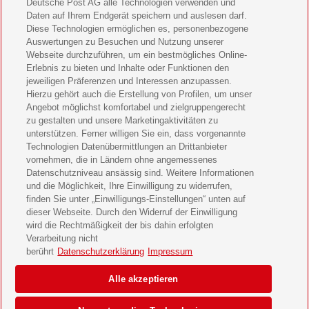
Deutsche Post AG alle Technologien verwenden und
Bild der Frau Geschenkabo verschenken
Daten auf Ihrem Endgerät speichern und auslesen darf.
Diese Technologien ermöglichen es, personenbezogene
11 Freunde Geschenkabo verschenken
Auswertungen zu Besuchen und Nutzung unserer
Webseite durchzuführen, um ein bestmögliches Online-
LEGO Ninjago Magazin Geschenkabo verschenken
Erlebnis zu bieten und Inhalte oder Funktionen den
jeweiligen Präferenzen und Interessen anzupassen.
Hierzu gehört auch die Erstellung von Profilen, um unser
Brigitte Geschenkabo verschenken
Angebot möglichst komfortabel und zielgruppengerecht
zu gestalten und unsere Marketingaktivitäten zu
GEOlino Geschenkabo verschenken
unterstützen. Ferner willigen Sie ein, dass vorgenannte
Technologien Datenübermittlungen an Drittanbieter
Stern Crime Geschenkabo verschenken
vornehmen, die in Ländern ohne angemessenes
Datenschutzniveau ansässig sind. Weitere Informationen
Welt der Wunder Geschenkabo verschenken
und die Möglichkeit, Ihre Einwilligung zu widerrufen,
finden Sie unter „Einwilligungs-Einstellungen“ unten auf
GEO Geschenkabo verschenken
dieser Webseite. Durch den Widerruf der Einwilligung
wird die Rechtmäßigkeit der bis dahin erfolgten
Verarbeitung nicht
berührt
Datenschutzerklärung
Impressum
AGB
Impressum
Datenschutz & Cookies
Alle akzeptieren
Einwilligungs-Einstellungen
Barrierefreiheit