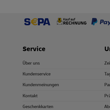
Footer Links
Service
U
Über uns
Zei
Kundenservice
Ta
Kundenmeinungen
Pa
Kontakt
Pr
Geschenkkarten
Ab