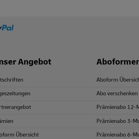
nser Angebot
Aboforme
tschriften
Aboform Übersic
geszeitungen
Abo verschenken
rtnerangebot
Prämienabo 12-
ämien
Prämienabo 3-M
oform Übersicht
Prämienabo 6-M