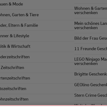
auen & Mode
Wohnen & Garten
verschenken
hnen, Garten & Tiere
Mein schönes La
nder, Eltern & Familie
verschenken
nner & Lifestyle
Bild der Frau Ge
itik & Wirtschaft
11 Freunde Gesc
nderzeitschriften
LEGO Ninjago Ma
verschenken
 Zeitschriften
Brigitte Geschen
rtenzeitschriften
GEOlino Geschen
tozeitschriften
Stern Crime Ges
hnzeitschriften
Welt der Wunder