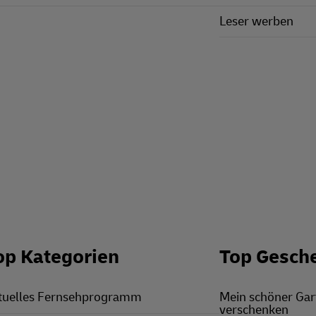
Leser werben
op Kategorien
Top Gesch
tuelles Fernsehprogramm
Mein schöner Ga
verschenken