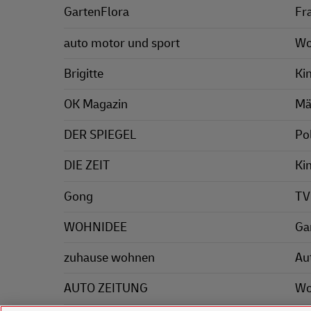
GartenFlora
Fr
auto motor und sport
Wo
Brigitte
Ki
OK Magazin
Mä
DER SPIEGEL
Pol
DIE ZEIT
Ki
Gong
TV
WOHNIDEE
Ga
zuhause wohnen
Au
AUTO ZEITUNG
Wo