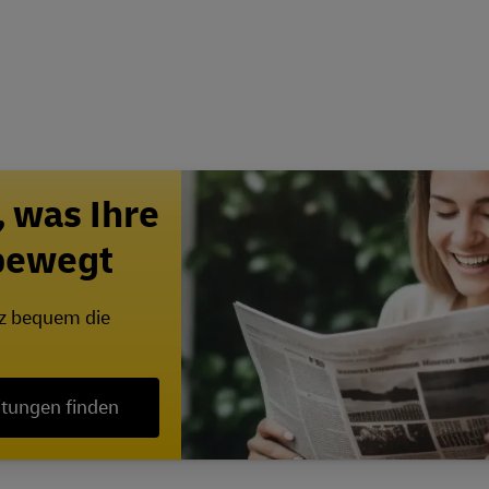
, was Ihre
 bewegt
nz bequem die
itungen finden