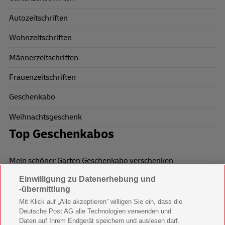
Autozeitschriften
Wohnzeitschriften
Männerzeitschriften
Frauenzeitschriften
Geschenkabo
Weihnachtsgeschenk
Top Geschenkabos
Mein schöner Garten Geschenkabo verschenken
Einwilligung zu Datenerhebung und
Wohnen & Garten Geschenkabo verschenken
-übermittlung
Mein schönes Land Geschenkabo verschenken
Mit Klick auf „Alle akzeptieren” willigen Sie ein, dass die
Deutsche Post AG alle Technologien verwenden und
Bild der Frau Geschenkabo verschenken
Daten auf Ihrem Endgerät speichern und auslesen darf.