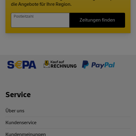
die Angebote für Ihre Region.
Postleitzahl
Zeitungen finden
Footer Links
Service
Über uns
Kundenservice
Kundenmeinungen