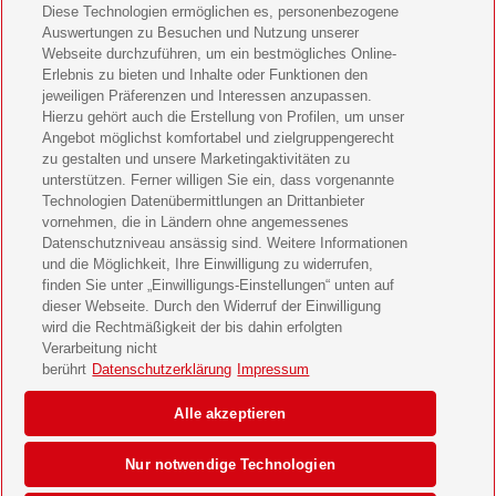
Diese Technologien ermöglichen es, personenbezogene
11 Freunde Geschenkabo verschenken
Auswertungen zu Besuchen und Nutzung unserer
Webseite durchzuführen, um ein bestmögliches Online-
LEGO Ninjago Magazin Geschenkabo verschenken
Erlebnis zu bieten und Inhalte oder Funktionen den
jeweiligen Präferenzen und Interessen anzupassen.
Hierzu gehört auch die Erstellung von Profilen, um unser
Brigitte Geschenkabo verschenken
Angebot möglichst komfortabel und zielgruppengerecht
zu gestalten und unsere Marketingaktivitäten zu
GEOlino Geschenkabo verschenken
unterstützen. Ferner willigen Sie ein, dass vorgenannte
Technologien Datenübermittlungen an Drittanbieter
Stern Crime Geschenkabo verschenken
vornehmen, die in Ländern ohne angemessenes
Datenschutzniveau ansässig sind. Weitere Informationen
Welt der Wunder Geschenkabo verschenken
und die Möglichkeit, Ihre Einwilligung zu widerrufen,
finden Sie unter „Einwilligungs-Einstellungen“ unten auf
GEO Geschenkabo verschenken
dieser Webseite. Durch den Widerruf der Einwilligung
wird die Rechtmäßigkeit der bis dahin erfolgten
Verarbeitung nicht
berührt
Datenschutzerklärung
Impressum
AGB
Impressum
Datenschutz & Cookies
Alle akzeptieren
Einwilligungs-Einstellungen
Barrierefreiheit
Nur notwendige Technologien