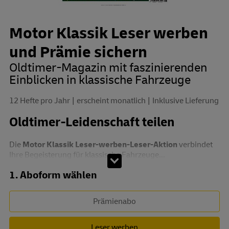
Motor Klassik Leser werben
und Prämie sichern
Oldtimer-Magazin mit faszinierenden
Einblicken in klassische Fahrzeuge
12 Hefte pro Jahr
erscheint monatlich
Inklusive Lieferung
Oldtimer-Leidenschaft teilen
Die
Motor Klassik Leser-werben-Leser-Aktion
verbindet
Ihre Begeisterung für klassische Fahrzeuge...
Abo zusammenstellen
1. Aboform wählen
Prämienabo
Leser werben