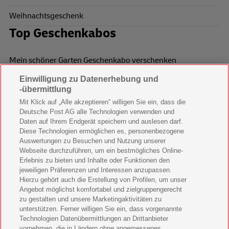
Weihnachtsgeschenk
Top Geschenkabos
Mein schöner Garten Geschenkabo verschenken
Einwilligung zu Datenerhebung und
Wohnen & Garten Geschenkabo verschenken
-übermittlung
Mein schönes Land Geschenkabo verschenken
Mit Klick auf „Alle akzeptieren” willigen Sie ein, dass die
Deutsche Post AG alle Technologien verwenden und
Bild der Frau Geschenkabo verschenken
Daten auf Ihrem Endgerät speichern und auslesen darf.
Diese Technologien ermöglichen es, personenbezogene
11 Freunde Geschenkabo verschenken
Auswertungen zu Besuchen und Nutzung unserer
Webseite durchzuführen, um ein bestmögliches Online-
LEGO Ninjago Magazin Geschenkabo verschenken
Erlebnis zu bieten und Inhalte oder Funktionen den
jeweiligen Präferenzen und Interessen anzupassen.
Hierzu gehört auch die Erstellung von Profilen, um unser
Brigitte Geschenkabo verschenken
Angebot möglichst komfortabel und zielgruppengerecht
zu gestalten und unsere Marketingaktivitäten zu
GEOlino Geschenkabo verschenken
unterstützen. Ferner willigen Sie ein, dass vorgenannte
Technologien Datenübermittlungen an Drittanbieter
Stern Crime Geschenkabo verschenken
vornehmen, die in Ländern ohne angemessenes