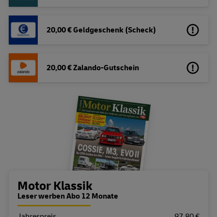
20,00 € Geldgeschenk (Scheck)
20,00 € Zalando-Gutschein
Bestellübersicht
Motor Klassik
Leser werben Abo 12 Monate
Jahrespreis
Eigenschaft
Wert
97,80 €