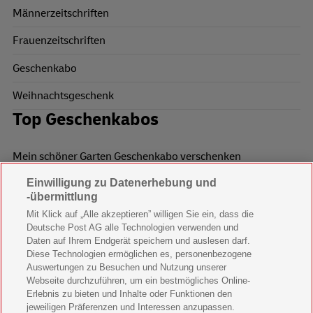
Männerzeitschriften
Frauenzeitschriften
Geschenkabo
Weihnachtsgeschenk
Top Geschenkabos
Mein schöner Garten Geschenkabo verschenken
Einwilligung zu Datenerhebung und
Wohnen & Garten Geschenkabo verschenken
-übermittlung
Mein schönes Land Geschenkabo verschenken
Mit Klick auf „Alle akzeptieren” willigen Sie ein, dass die
Deutsche Post AG alle Technologien verwenden und
Bild der Frau Geschenkabo verschenken
Daten auf Ihrem Endgerät speichern und auslesen darf.
Diese Technologien ermöglichen es, personenbezogene
11 Freunde Geschenkabo verschenken
Auswertungen zu Besuchen und Nutzung unserer
Webseite durchzuführen, um ein bestmögliches Online-
LEGO Ninjago Magazin Geschenkabo verschenken
Erlebnis zu bieten und Inhalte oder Funktionen den
jeweiligen Präferenzen und Interessen anzupassen.