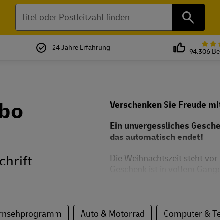
Suchen
24 Jahre Erfahrung
94.306 B
Abo
Verschenken Sie Freude mi
Ein unvergessliches Gesch
das automatisch endet!
chrift
Die Weihnachtszeit steht vor
Geschenk ist in vollem Gange
Fernsehprogramm
Auto & Motorrad
Computer & Te