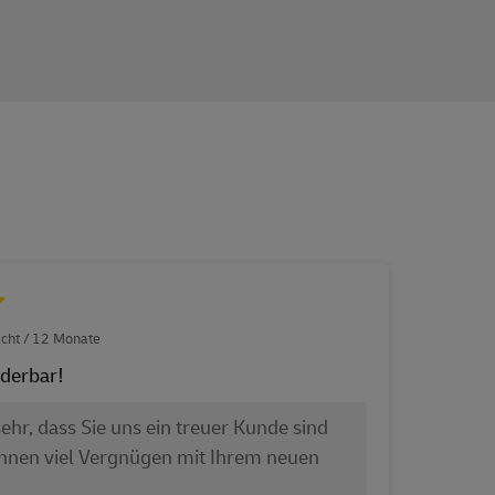
cht / 12 Monate
12.12
derbar!
Sehr
ehr, dass Sie uns ein treuer Kunde sind
hnen viel Vergnügen mit Ihrem neuen