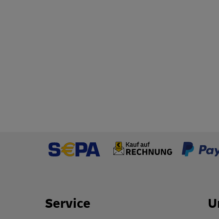
Footer Links
Service
U