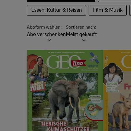
Essen, Kultur & Reisen
Film & Musik
Aboform wählen:
Sortieren nach:
Abo verschenken
Meist gekauft
Dropdown öffnen
Preis
Eigenschaft
Wert
71,50 €
Preis
Eigenscha