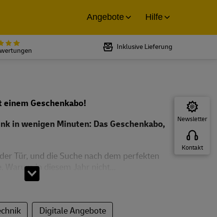
Angebote
Hilfe
Bewertet mit 5 von 5 Sternen bei
Inklusive Lieferung
ewertungen
t einem Geschenkabo!
Newsletter
enk in wenigen Minuten: Das Geschenkabo,
Kontakt
 der Tür, und die Suche nach dem perfekten
. Warum in diesem Jahr nicht...
chnik
Digitale Angebote