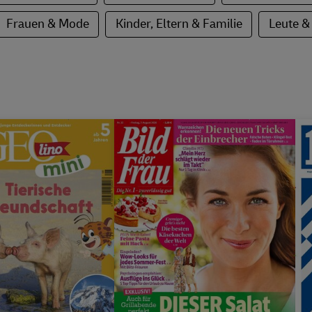
Frauen & Mode
Kinder, Eltern & Familie
Leute &
ft
Wert
59,80 €
Preis
Eigenschaft
Wert
135,20 €