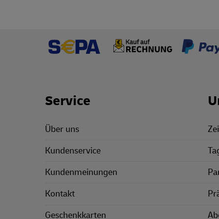
Footer Links
Service
U
Über uns
Zei
Kundenservice
Ta
Kundenmeinungen
Pa
Kontakt
Pr
Geschenkkarten
Ab