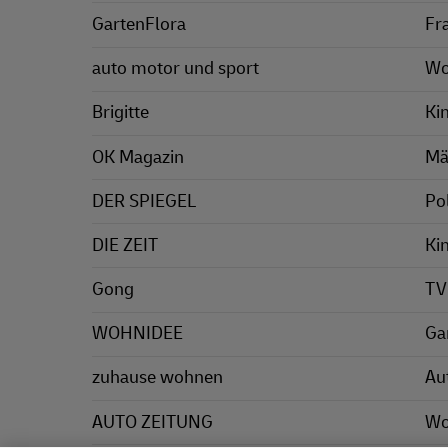
GartenFlora
Fr
auto motor und sport
Wo
Brigitte
Ki
OK Magazin
Mä
DER SPIEGEL
Pol
DIE ZEIT
Ki
Gong
TV
WOHNIDEE
Ga
zuhause wohnen
Au
AUTO ZEITUNG
Wo