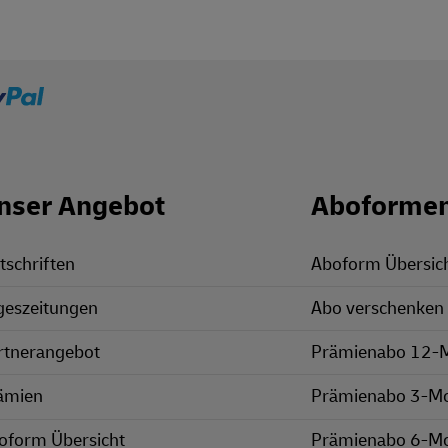
nser Angebot
Aboforme
tschriften
Aboform Übersic
geszeitungen
Abo verschenken
rtnerangebot
Prämienabo 12-
ämien
Prämienabo 3-M
oform Übersicht
Prämienabo 6-M