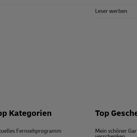
Leser werben
op Kategorien
Top Gesch
tuelles Fernsehprogramm
Mein schöner Ga
verschenken