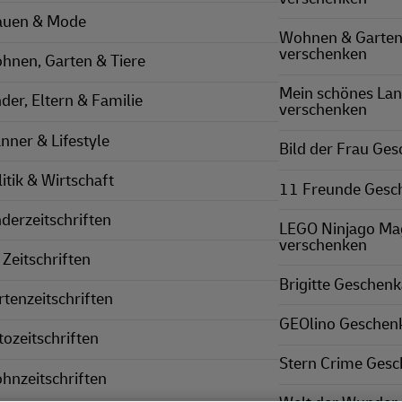
auen & Mode
Wohnen & Garten
verschenken
hnen, Garten & Tiere
Mein schönes La
nder, Eltern & Familie
verschenken
nner & Lifestyle
Bild der Frau Ge
itik & Wirtschaft
11 Freunde Gesc
nderzeitschriften
LEGO Ninjago Ma
verschenken
 Zeitschriften
Brigitte Geschen
rtenzeitschriften
GEOlino Geschen
tozeitschriften
Stern Crime Ges
hnzeitschriften