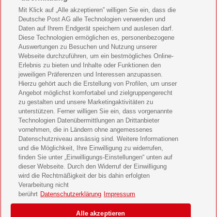
Mein schönes Land Geschenkabo verschenken
Mit Klick auf „Alle akzeptieren” willigen Sie ein, dass die
Deutsche Post AG alle Technologien verwenden und
Bild der Frau Geschenkabo verschenken
Daten auf Ihrem Endgerät speichern und auslesen darf.
Diese Technologien ermöglichen es, personenbezogene
11 Freunde Geschenkabo verschenken
Auswertungen zu Besuchen und Nutzung unserer
Webseite durchzuführen, um ein bestmögliches Online-
LEGO Ninjago Magazin Geschenkabo verschenken
Erlebnis zu bieten und Inhalte oder Funktionen den
jeweiligen Präferenzen und Interessen anzupassen.
Brigitte Geschenkabo verschenken
Hierzu gehört auch die Erstellung von Profilen, um unser
Angebot möglichst komfortabel und zielgruppengerecht
zu gestalten und unsere Marketingaktivitäten zu
GEOlino Geschenkabo verschenken
unterstützen. Ferner willigen Sie ein, dass vorgenannte
Technologien Datenübermittlungen an Drittanbieter
Stern Crime Geschenkabo verschenken
vornehmen, die in Ländern ohne angemessenes
Datenschutzniveau ansässig sind. Weitere Informationen
Welt der Wunder Geschenkabo verschenken
und die Möglichkeit, Ihre Einwilligung zu widerrufen,
finden Sie unter „Einwilligungs-Einstellungen“ unten auf
GEO Geschenkabo verschenken
dieser Webseite. Durch den Widerruf der Einwilligung
wird die Rechtmäßigkeit der bis dahin erfolgten
Verarbeitung nicht
berührt
Datenschutzerklärung
Impressum
AGB
Impressum
Datenschutz & Cookies
Alle akzeptieren