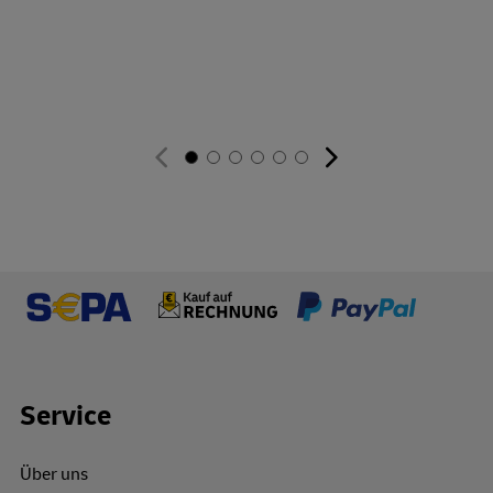
Footer Links
Service
Über uns