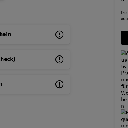
Das
aut
hein
check)
n