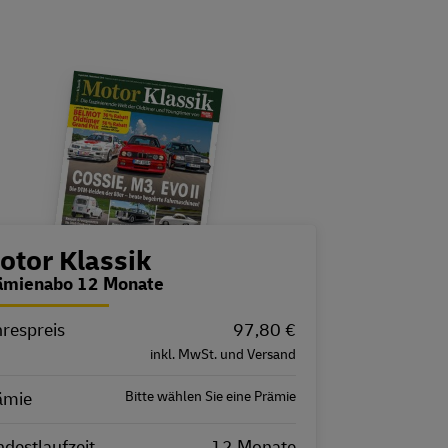
estellübersicht
otor Klassik
ämienabo 12 Monate
hrespreis
igenschaft
Wert
97,80 €
inkl. MwSt. und Versand
ämie
Bitte wählen Sie eine Prämie
destlaufzeit
12 Monate