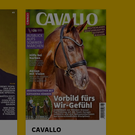
CAVALLO
JÄG