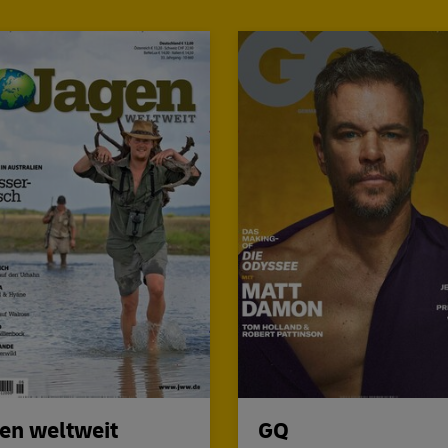
en weltweit
GQ