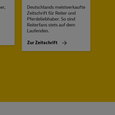
er,
Deutschlands meistverkaufte
Der „J
Zeitschrift für Reiter und
aktive
Pferdeliebhaber. So sind
Revie
Reiterfans stets auf dem
Jagdp
Laufenden.
Zur Z
Zur Zeitschrift