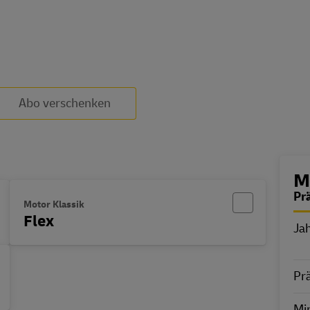
Abo verschenken
B
M
Pr
Motor Klassik
Flex
Ja
E
Pr
Min