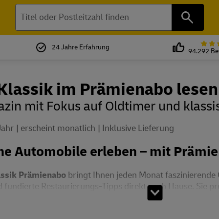
Suchen
24 Jahre Erfahrung
94.292 B
Klassik im Prämienabo lesen
zin mit Fokus auf Oldtimer und klass
Jahr
erscheint monatlich
Inklusive Lieferung
he Automobile erleben – mit Prämie 
assik Prämienabo
bringt Ihnen jeden Monat faszinierende
fundierte Restaurierungs-Tipps direkt nach Hause. Sie prof