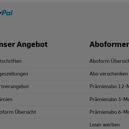
nser Angebot
Aboforme
tschriften
Aboform Übersic
geszeitungen
Abo verschenken
rtnerangebot
Prämienabo 12-
ämien
Prämienabo 3-M
oform Übersicht
Prämienabo 6-M
Leser werben