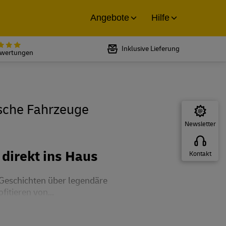
Angebote
Hilfe
Bewertet mit 5 von 5 Sternen bei
Inklusive Lieferung
ewertungen
ische Fahrzeuge
Newsletter
direkt ins Haus
Kontakt
 Geschichten über legendäre
itieren von...