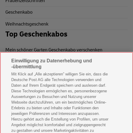
Frauenzeitschriften
Geschenkabo
Weihnachtsgeschenk
Top Geschenkabos
Mein schöner Garten Geschenkabo verschenken
Einwilligung zu Datenerhebung und
Wohnen & Garten Geschenkabo verschenken
-übermittlung
Mein schönes Land Geschenkabo verschenken
Mit Klick auf „Alle akzeptieren” willigen Sie ein, dass die
Deutsche Post AG alle Technologien verwenden und
Bild der Frau Geschenkabo verschenken
Daten auf Ihrem Endgerät speichern und auslesen darf.
Diese Technologien ermöglichen es, personenbezogene
11 Freunde Geschenkabo verschenken
Auswertungen zu Besuchen und Nutzung unserer
Webseite durchzuführen, um ein bestmögliches Online-
LEGO Ninjago Magazin Geschenkabo verschenken
Erlebnis zu bieten und Inhalte oder Funktionen den
jeweiligen Präferenzen und Interessen anzupassen.
Hierzu gehört auch die Erstellung von Profilen, um unser
Brigitte Geschenkabo verschenken
Angebot möglichst komfortabel und zielgruppengerecht
zu gestalten und unsere Marketingaktivitäten zu
GEOlino Geschenkabo verschenken