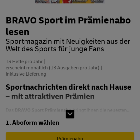
BRAVO Sport im Prämienabo
lesen
Sportmagazin mit Neuigkeiten aus der
Welt des Sports für junge Fans
13 Hefte pro Jahr
erscheint monatlich (13 Ausgaben pro Jahr)
Inklusive Lieferung
Sportnachrichten direkt nach Hause
– mit attraktiven Prämien
Das
BRAVO Sport Prämienabo
bringt Ihnen die neuesten...
Abo zusammenstellen
1. Aboform wählen
Prämienabo