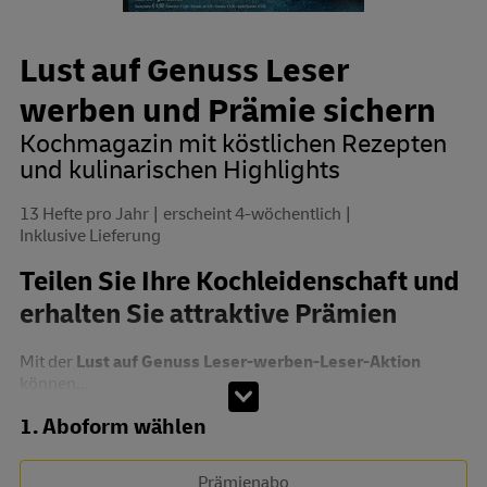
Lust auf Genuss Leser
werben und Prämie sichern
Kochmagazin mit köstlichen Rezepten
und kulinarischen Highlights
13 Hefte pro Jahr
erscheint 4-wöchentlich
Inklusive Lieferung
Teilen Sie Ihre Kochleidenschaft und
erhalten Sie attraktive Prämien
Mit der
Lust auf Genuss Leser-werben-Leser-Aktion
können...
Abo zusammenstellen
1. Aboform wählen
Prämienabo