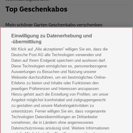
Top Geschenkabos
Mein schöner Garten Geschenkabo verschenken
Einwilligung zu Datenerhebung und
Wohnen & Garten Geschenkabo verschenken
-übermittlung
Mein schönes Land Geschenkabo verschenken
Mit Klick auf „Alle akzeptieren” willigen Sie ein, dass die
Deutsche Post AG alle Technologien verwenden und
Bild der Frau Geschenkabo verschenken
Daten auf Ihrem Endgerät speichern und auslesen darf.
Diese Technologien ermöglichen es, personenbezogene
11 Freunde Geschenkabo verschenken
Auswertungen zu Besuchen und Nutzung unserer
Webseite durchzuführen, um ein bestmögliches Online-
LEGO Ninjago Magazin Geschenkabo verschenken
Erlebnis zu bieten und Inhalte oder Funktionen den
jeweiligen Präferenzen und Interessen anzupassen.
Hierzu gehört auch die Erstellung von Profilen, um unser
Brigitte Geschenkabo verschenken
Angebot möglichst komfortabel und zielgruppengerecht
zu gestalten und unsere Marketingaktivitäten zu
GEOlino Geschenkabo verschenken
unterstützen. Ferner willigen Sie ein, dass vorgenannte
Technologien Datenübermittlungen an Drittanbieter
Stern Crime Geschenkabo verschenken
vornehmen, die in Ländern ohne angemessenes
Datenschutzniveau ansässig sind. Weitere Informationen
Welt der Wunder Geschenkabo verschenken