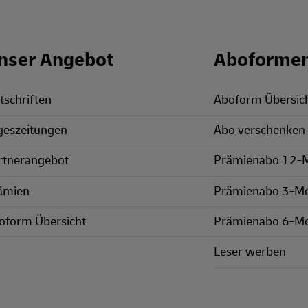
nser Angebot
Aboforme
tschriften
Aboform Übersic
geszeitungen
Abo verschenken
rtnerangebot
Prämienabo 12-
ämien
Prämienabo 3-M
oform Übersicht
Prämienabo 6-M
Leser werben