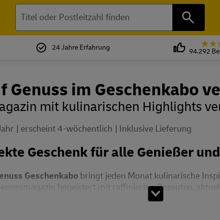
Suchen
24 Jahre Erfahrung
94.292 B
uf Genuss im Geschenkabo v
gazin mit kulinarischen Highlights v
Jahr
erscheint 4-wöchentlich
Inklusive Lieferung
ekte Geschenk für alle Genießer u
Genuss Geschenkabo
bringt jeden Monat kulinarische Inspi
enussmagazin begeistert mit raffinierten Rezepten, aktuel