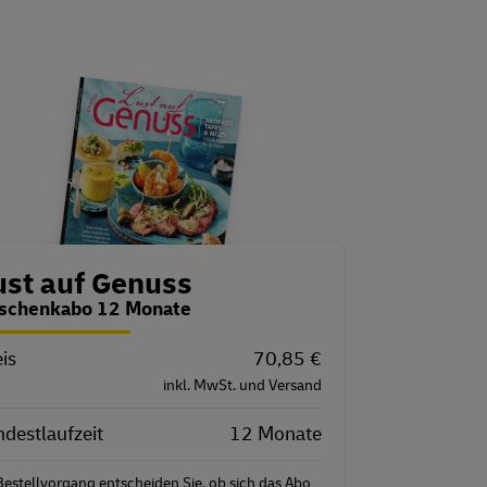
estellübersicht
ust auf Genuss
schenkabo 12 Monate
is
igenschaft
Wert
70,85 €
inkl. MwSt. und Versand
destlaufzeit
12 Monate
Bestellvorgang entscheiden Sie, ob sich das Abo