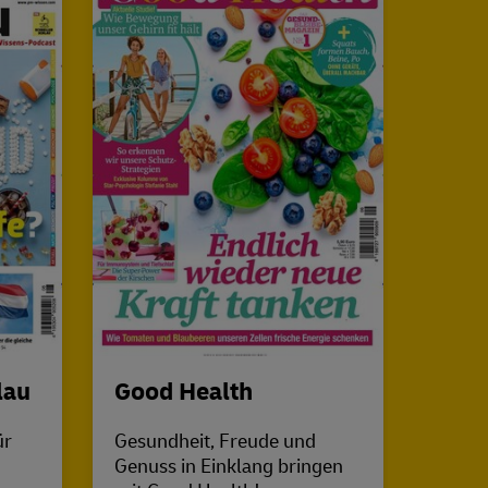
lau
Good Health
Mein
ür
Gesundheit, Freude und
Die be
Genuss in Einklang bringen
Ferns