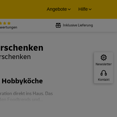
Angebote
Hilfe
Bewertet mit 5 von 5 Sternen bei
Inklusive Lieferung
ewertungen
erschenken
erschenken
Newsletter
nd Hobbyköche
Kontakt
ration direkt ins Haus. Das
len Foodtrends und...