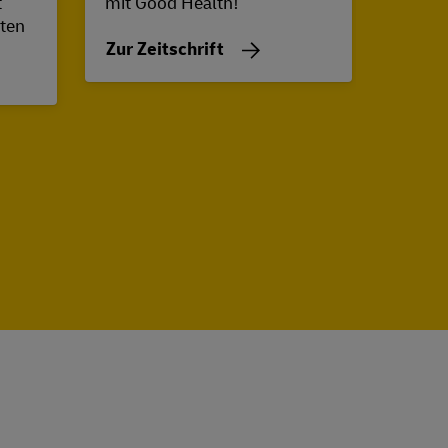
t
mit Good Health!
ten
Zur Z
Zur Zeitschrift