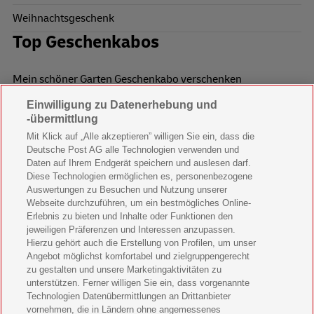
Weihnachtsgeschenk
Top Geschenkabos
Mein schöner Garten Geschenkabo verschenken
Einwilligung zu Datenerhebung und
Wohnen & Garten Geschenkabo verschenken
-übermittlung
Mein schönes Land Geschenkabo verschenken
Mit Klick auf „Alle akzeptieren” willigen Sie ein, dass die
Deutsche Post AG alle Technologien verwenden und
Bild der Frau Geschenkabo verschenken
Daten auf Ihrem Endgerät speichern und auslesen darf.
Diese Technologien ermöglichen es, personenbezogene
11 Freunde Geschenkabo verschenken
Auswertungen zu Besuchen und Nutzung unserer
Webseite durchzuführen, um ein bestmögliches Online-
LEGO Ninjago Magazin Geschenkabo verschenken
Erlebnis zu bieten und Inhalte oder Funktionen den
jeweiligen Präferenzen und Interessen anzupassen.
Hierzu gehört auch die Erstellung von Profilen, um unser
Brigitte Geschenkabo verschenken
Angebot möglichst komfortabel und zielgruppengerecht
zu gestalten und unsere Marketingaktivitäten zu
GEOlino Geschenkabo verschenken
unterstützen. Ferner willigen Sie ein, dass vorgenannte
Technologien Datenübermittlungen an Drittanbieter
Stern Crime Geschenkabo verschenken
vornehmen, die in Ländern ohne angemessenes