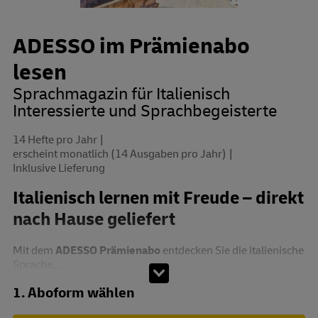
ADESSO im Prämienabo
lesen
Sprachmagazin für Italienisch
Interessierte und Sprachbegeisterte
14 Hefte pro Jahr
erscheint monatlich (14 Ausgaben pro Jahr)
Inklusive Lieferung
Italienisch lernen mit Freude – direkt
nach Hause geliefert
Mit dem
ADESSO Prämienabo
entdecken Sie die italienische
Sprache...
Abo zusammenstellen
1. Aboform wählen