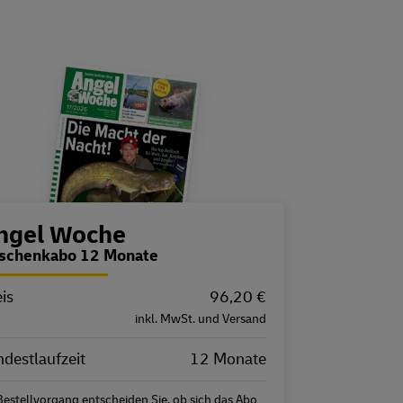
estellübersicht
ngel Woche
schenkabo 12 Monate
is
igenschaft
Wert
96,20 €
inkl. MwSt. und Versand
destlaufzeit
12 Monate
Bestellvorgang entscheiden Sie, ob sich das Abo