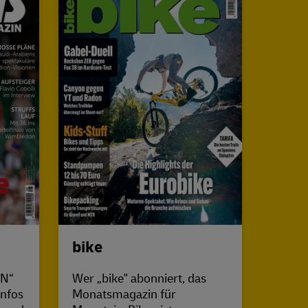
bike
Flie
IN“
Wer „bike" abonniert, das
Abonn
Infos
Monatsmagazin für
„Flieg