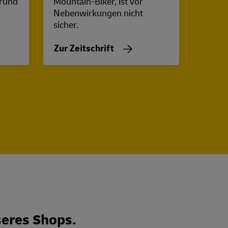
 rund
Mountain-Biker, ist vor
Know-h
Nebenwirkungen nicht
und be
sicher.
Zur Z
Zur Zeitschrift
eres Shops.