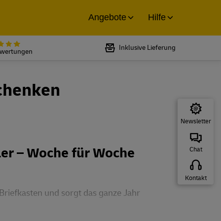
Angebote
Hilfe
Bewertet mit 5 von 5 Sternen bei
Inklusive Lieferung
ewertungen
chenken
Newsletter
ler – Woche für Woche
Chat
Kontakt
Briefkasten und sorgt das ganze Jahr