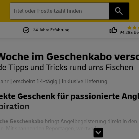
Suchen
24 Jahre Erfahrung
94.285 B
Woche im Geschenkabo vers
e Tipps und Tricks rund ums Fischen
Jahr
erscheint 14-tägig
Inklusive Lieferung
ekte Geschenk für passionierte Ang
piration
che Geschenkabo
bringt Angelbegeisterung direkt in den 
de. Mit spannenden Reportagen, wertvollen...