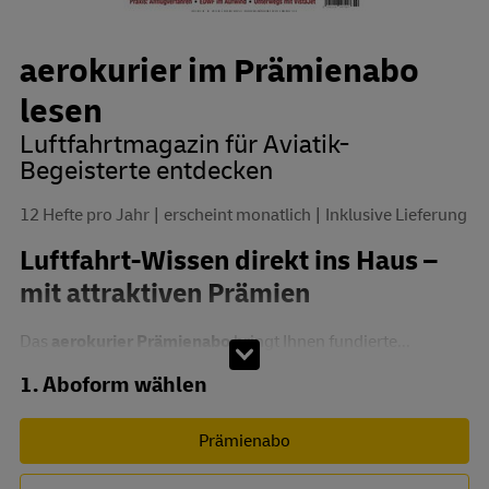
aerokurier im Prämienabo
lesen
Luftfahrtmagazin für Aviatik-
Begeisterte entdecken
12 Hefte pro Jahr
erscheint monatlich
Inklusive Lieferung
Luftfahrt-Wissen direkt ins Haus –
mit attraktiven Prämien
Das
aerokurier Prämienabo
bringt Ihnen fundierte...
Abo zusammenstellen
1. Aboform wählen
Prämienabo