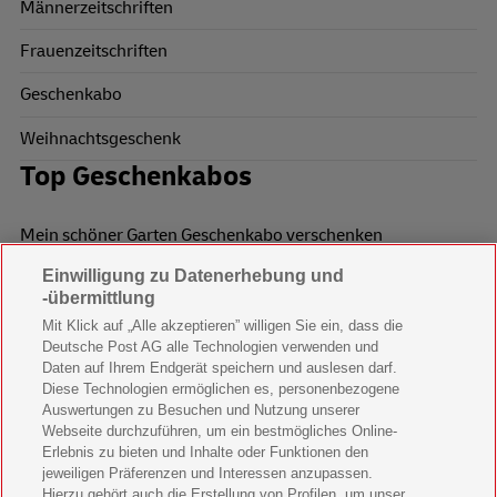
Männerzeitschriften
Frauenzeitschriften
Geschenkabo
Weihnachtsgeschenk
Top Geschenkabos
Mein schöner Garten Geschenkabo verschenken
Einwilligung zu Datenerhebung und
Wohnen & Garten Geschenkabo verschenken
-übermittlung
Mein schönes Land Geschenkabo verschenken
Mit Klick auf „Alle akzeptieren” willigen Sie ein, dass die
Deutsche Post AG alle Technologien verwenden und
Bild der Frau Geschenkabo verschenken
Daten auf Ihrem Endgerät speichern und auslesen darf.
Diese Technologien ermöglichen es, personenbezogene
11 Freunde Geschenkabo verschenken
Auswertungen zu Besuchen und Nutzung unserer
Webseite durchzuführen, um ein bestmögliches Online-
LEGO Ninjago Magazin Geschenkabo verschenken
Erlebnis zu bieten und Inhalte oder Funktionen den
jeweiligen Präferenzen und Interessen anzupassen.
Hierzu gehört auch die Erstellung von Profilen, um unser