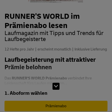
RUNNER'S WORLD im
Prämienabo lesen
Laufmagazin mit Tipps und Trends für
Laufbegeisterte
12 Hefte pro Jahr
erscheint monatlich
Inklusive Lieferung
Laufbegeisterung mit attraktiver
Prämie belohnen
Das
RUNNER'S WORLD Prämienabo
verbindet Ihre
Leidenschaft fürs Laufen mit einem...
Abo zusammenstellen
1. Aboform wählen
Prämienabo