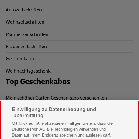
Autozeitschriften
Wohnzeitschriften
Männerzeitschriften
Frauenzeitschriften
Geschenkabo
Weihnachtsgeschenk
Top Geschenkabos
Mein schöner Garten Geschenkabo verschenken
Einwilligung zu Datenerhebung und
Wohnen & Garten Geschenkabo verschenken
-übermittlung
Mein schönes Land Geschenkabo verschenken
Mit Klick auf „Alle akzeptieren” willigen Sie ein, dass die
Deutsche Post AG alle Technologien verwenden und
Bild der Frau Geschenkabo verschenken
Daten auf Ihrem Endgerät speichern und auslesen darf.