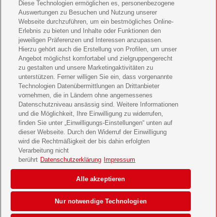
Diese Technologien ermöglichen es, personenbezogene
11 Freunde Geschenkabo verschenken
Auswertungen zu Besuchen und Nutzung unserer
Webseite durchzuführen, um ein bestmögliches Online-
LEGO Ninjago Magazin Geschenkabo verschenken
Erlebnis zu bieten und Inhalte oder Funktionen den
jeweiligen Präferenzen und Interessen anzupassen.
Hierzu gehört auch die Erstellung von Profilen, um unser
Brigitte Geschenkabo verschenken
Angebot möglichst komfortabel und zielgruppengerecht
zu gestalten und unsere Marketingaktivitäten zu
GEOlino Geschenkabo verschenken
unterstützen. Ferner willigen Sie ein, dass vorgenannte
Technologien Datenübermittlungen an Drittanbieter
Stern Crime Geschenkabo verschenken
vornehmen, die in Ländern ohne angemessenes
Datenschutzniveau ansässig sind. Weitere Informationen
Welt der Wunder Geschenkabo verschenken
und die Möglichkeit, Ihre Einwilligung zu widerrufen,
finden Sie unter „Einwilligungs-Einstellungen“ unten auf
GEO Geschenkabo verschenken
dieser Webseite. Durch den Widerruf der Einwilligung
wird die Rechtmäßigkeit der bis dahin erfolgten
Verarbeitung nicht
berührt
Datenschutzerklärung
Impressum
AGB
Impressum
Datenschutz & Cookies
Alle akzeptieren
Einwilligungs-Einstellungen
Barrierefreiheit
Nur notwendige Technologien