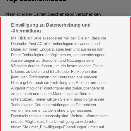
Mein schöner Garten Geschenkabo verschenken
Einwilligung zu Datenerhebung und
Wohnen & Garten Geschenkabo verschenken
-übermittlung
Mein schönes Land Geschenkabo verschenken
Mit Klick auf „Alle akzeptieren” willigen Sie ein, dass die
Deutsche Post AG alle Technologien verwenden und
Bild der Frau Geschenkabo verschenken
Daten auf Ihrem Endgerät speichern und auslesen darf.
Diese Technologien ermöglichen es, personenbezogene
11 Freunde Geschenkabo verschenken
Auswertungen zu Besuchen und Nutzung unserer
Webseite durchzuführen, um ein bestmögliches Online-
LEGO Ninjago Magazin Geschenkabo verschenken
Erlebnis zu bieten und Inhalte oder Funktionen den
jeweiligen Präferenzen und Interessen anzupassen.
Hierzu gehört auch die Erstellung von Profilen, um unser
Brigitte Geschenkabo verschenken
Angebot möglichst komfortabel und zielgruppengerecht
zu gestalten und unsere Marketingaktivitäten zu
GEOlino Geschenkabo verschenken
unterstützen. Ferner willigen Sie ein, dass vorgenannte
Technologien Datenübermittlungen an Drittanbieter
Stern Crime Geschenkabo verschenken
vornehmen, die in Ländern ohne angemessenes
Datenschutzniveau ansässig sind. Weitere Informationen
Welt der Wunder Geschenkabo verschenken
und die Möglichkeit, Ihre Einwilligung zu widerrufen,
finden Sie unter „Einwilligungs-Einstellungen“ unten auf
GEO Geschenkabo verschenken