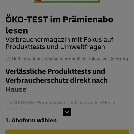
ÖKO-TEST im Prämienabo
lesen
Verbrauchermagazin mit Fokus auf
Produkttests und Umweltfragen
12 Hefte pro Jahr
erscheint monatlich
Inklusive Lieferung
Verlässliche Produkttests und
Verbraucherschutz direkt nach
Hause
Das
ÖKO-TEST Prämienabo
bringt Ihnen jeden Monat
unabhängige...
Abo zusammenstellen
1. Aboform wählen