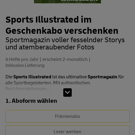
Sports Illustrated im
Geschenkabo verschenken
Sportmagazin voller fesselnder Storys
und atemberaubender Fotos
6 Hefte pro Jahr
erscheint 2-monatlich
Inklusive Lieferung
Die
Sports Illustrated
ist das ultimative
Sportmagazin
für
alle Sportbegeisterten. Mit authentischen
Berichterstattungen,...
Abo zusammenstellen
1. Aboform wählen
Prämienabo
Leser werben