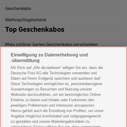
Geschenkabo
Weihnachtsgeschenk
Top Geschenkabos
Mein schöner Garten Geschenkabo verschenken
Einwilligung zu Datenerhebung und
Wohnen & Garten Geschenkabo verschenken
-übermittlung
Mein schönes Land Geschenkabo verschenken
Mit Klick auf „Alle akzeptieren” willigen Sie ein, dass die
Deutsche Post AG alle Technologien verwenden und
Bild der Frau Geschenkabo verschenken
Daten auf Ihrem Endgerät speichern und auslesen darf.
Diese Technologien ermöglichen es, personenbezogene
11 Freunde Geschenkabo verschenken
Auswertungen zu Besuchen und Nutzung unserer
Webseite durchzuführen, um ein bestmögliches Online-
LEGO Ninjago Magazin Geschenkabo verschenken
Erlebnis zu bieten und Inhalte oder Funktionen den
jeweiligen Präferenzen und Interessen anzupassen.
Hierzu gehört auch die Erstellung von Profilen, um unser
Brigitte Geschenkabo verschenken
Angebot möglichst komfortabel und zielgruppengerecht
zu gestalten und unsere Marketingaktivitäten zu
GEOlino Geschenkabo verschenken
unterstützen. Ferner willigen Sie ein, dass vorgenannte