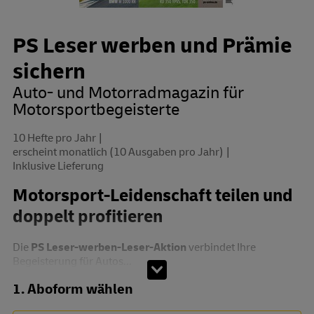
PS Leser werben und Prämie
sichern
Auto- und Motorradmagazin für
Motorsportbegeisterte
10 Hefte pro Jahr
erscheint monatlich (10 Ausgaben pro Jahr)
Inklusive Lieferung
Motorsport-Leidenschaft teilen und
doppelt profitieren
Die
PS Leser-werben-Leser-Aktion
verbindet Ihre
Begeisterung für Autos...
Abo zusammenstellen
1. Aboform wählen