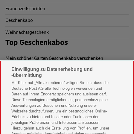
Frauenzeitschriften
Geschenkabo
Weihnachtsgeschenk
Top Geschenkabos
Mein schöner Garten Geschenkabo verschenken
Einwilligung zu Datenerhebung und
Wohnen & Garten Geschenkabo verschenken
-übermittlung
Mein schönes Land Geschenkabo verschenken
Mit Klick auf „Alle akzeptieren” willigen Sie ein, dass die
Deutsche Post AG alle Technologien verwenden und
Bild der Frau Geschenkabo verschenken
Daten auf Ihrem Endgerät speichern und auslesen darf.
Diese Technologien ermöglichen es, personenbezogene
11 Freunde Geschenkabo verschenken
Auswertungen zu Besuchen und Nutzung unserer
Webseite durchzuführen, um ein bestmögliches Online-
LEGO Ninjago Magazin Geschenkabo verschenken
Erlebnis zu bieten und Inhalte oder Funktionen den
jeweiligen Präferenzen und Interessen anzupassen.
Hierzu gehört auch die Erstellung von Profilen, um unser
Brigitte Geschenkabo verschenken
Angebot möglichst komfortabel und zielgruppengerecht