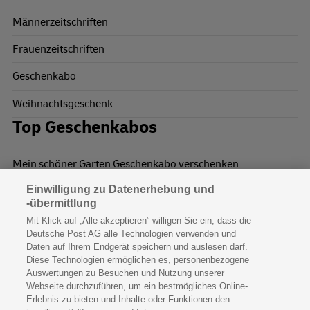
Männerzeitschriften
Frauenzeitschriften
Geschenkabo
Weihnachtsgeschenk
Top Geschenkabos
Mein schöner Garten Geschenkabo verschenken
Einwilligung zu Datenerhebung und
Wohnen & Garten Geschenkabo verschenken
-übermittlung
Mein schönes Land Geschenkabo verschenken
Mit Klick auf „Alle akzeptieren” willigen Sie ein, dass die
Deutsche Post AG alle Technologien verwenden und
Bild der Frau Geschenkabo verschenken
Daten auf Ihrem Endgerät speichern und auslesen darf.
Diese Technologien ermöglichen es, personenbezogene
11 Freunde Geschenkabo verschenken
Auswertungen zu Besuchen und Nutzung unserer
Webseite durchzuführen, um ein bestmögliches Online-
LEGO Ninjago Magazin Geschenkabo verschenken
Erlebnis zu bieten und Inhalte oder Funktionen den