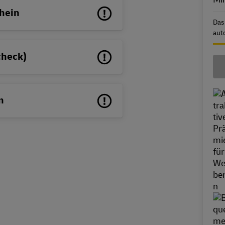
hein
Das
aut
check)
n