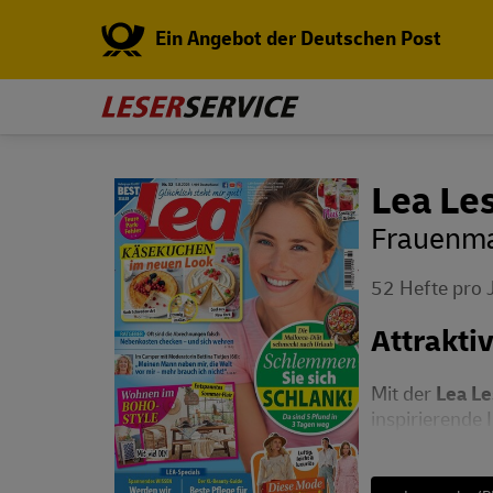
Ein Angebot der Deutschen Post
Lea Le
Frauenmag
52 Hefte pro 
Attrakti
Mit der
Lea L
inspirierende 