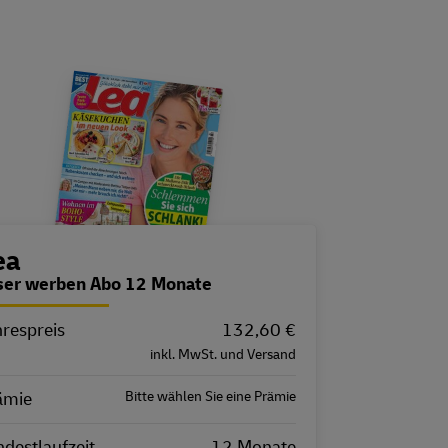
estellübersicht
ea
ser werben Abo 12 Monate
hrespreis
igenschaft
Wert
132,60 €
inkl. MwSt. und Versand
ämie
Bitte wählen Sie eine Prämie
destlaufzeit
12 Monate