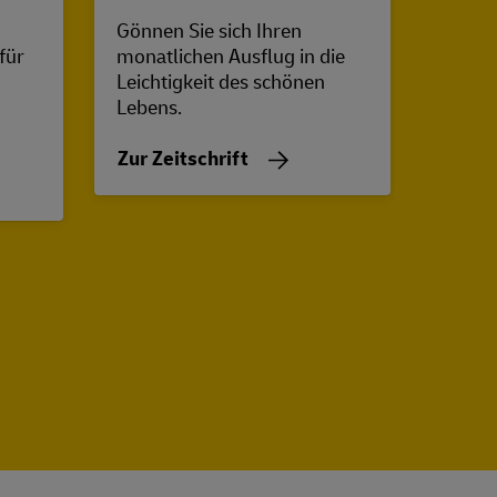
Gönnen Sie sich Ihren
Raus a
 für
monatlichen Ausflug in die
Für F
Leichtigkeit des schönen
bring
Lebens.
Theme
Beauty
Zur Zeitschrift
Zur Z