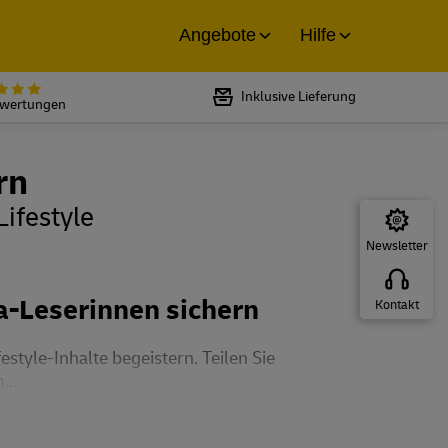
Angebote
Hilfe
Bewertet mit 5 von 5 Sternen bei
Inklusive Lieferung
ewertungen
rn
ifestyle
Newsletter
a-Leserinnen sichern
Kontakt
style-Inhalte begeistern. Teilen Sie
...