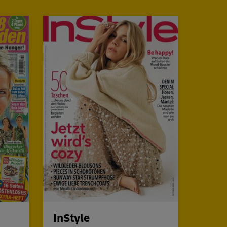
InStyle
DON