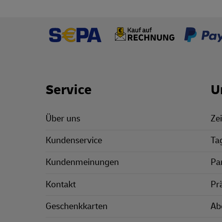
Footer Links
Service
U
Über uns
Zei
Kundenservice
Ta
Kundenmeinungen
Pa
Kontakt
Pr
Geschenkkarten
Ab