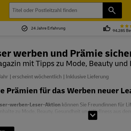
Suchen
24 Jahre Erfahrung
94.285 B
ser werben und Prämie siche
azin mit Tipps zu Mode, Beauty und L
Jahr
erscheint wöchentlich
Inklusive Lieferung
ve Prämien für das Werben neuer Le
eser-werben-Leser-Aktion
können Sie Freundinnen für Life
Inhalte zu Mode, Beauty, Gesundheit und Wellness aus dem