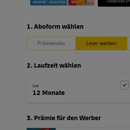
Leseprobe (P
Abo zusammenstellen
1. Aboform wählen
Prämienabo
Leser werben
2. Laufzeit wählen
Lea
12 Monate
3. Prämie für den Werber