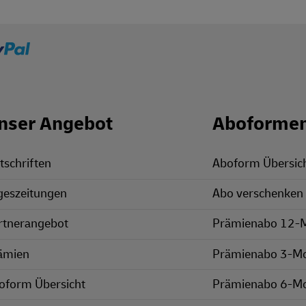
nser Angebot
Aboforme
tschriften
Aboform Übersic
geszeitungen
Abo verschenken
rtnerangebot
Prämienabo 12-
ämien
Prämienabo 3-M
oform Übersicht
Prämienabo 6-M