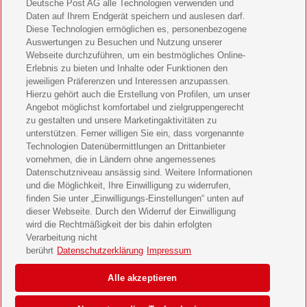
Deutsche Post AG alle Technologien verwenden und
Bild der Frau Geschenkabo verschenken
Daten auf Ihrem Endgerät speichern und auslesen darf.
Diese Technologien ermöglichen es, personenbezogene
11 Freunde Geschenkabo verschenken
Auswertungen zu Besuchen und Nutzung unserer
Webseite durchzuführen, um ein bestmögliches Online-
LEGO Ninjago Magazin Geschenkabo verschenken
Erlebnis zu bieten und Inhalte oder Funktionen den
jeweiligen Präferenzen und Interessen anzupassen.
Hierzu gehört auch die Erstellung von Profilen, um unser
Brigitte Geschenkabo verschenken
Angebot möglichst komfortabel und zielgruppengerecht
zu gestalten und unsere Marketingaktivitäten zu
GEOlino Geschenkabo verschenken
unterstützen. Ferner willigen Sie ein, dass vorgenannte
Technologien Datenübermittlungen an Drittanbieter
Stern Crime Geschenkabo verschenken
vornehmen, die in Ländern ohne angemessenes
Datenschutzniveau ansässig sind. Weitere Informationen
Welt der Wunder Geschenkabo verschenken
und die Möglichkeit, Ihre Einwilligung zu widerrufen,
finden Sie unter „Einwilligungs-Einstellungen“ unten auf
GEO Geschenkabo verschenken
dieser Webseite. Durch den Widerruf der Einwilligung
wird die Rechtmäßigkeit der bis dahin erfolgten
Verarbeitung nicht
berührt
Datenschutzerklärung
Impressum
AGB
Impressum
Datenschutz & Cookies
Alle akzeptieren
Einwilligungs-Einstellungen
Barrierefreiheit