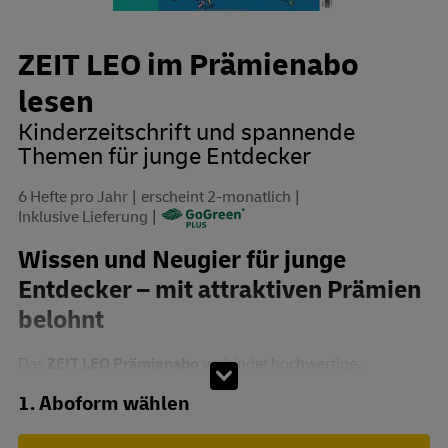
ZEIT LEO im Prämienabo
lesen
Kinderzeitschrift und spannende
Themen für junge Entdecker
6 Hefte pro Jahr
erscheint 2-monatlich
Inklusive Lieferung
Wissen und Neugier für junge
Entdecker – mit attraktiven Prämien
belohnt
Das
ZEIT LEO Prämienabo
verbindet hochwertige...
Abo zusammenstellen
1. Aboform wählen