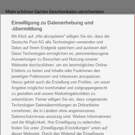
Mein schöner Garten Geschenkabo verschenken
Einwilligung zu Datenerhebung und
Wohnen & Garten Geschenkabo verschenken
-übermittlung
Mein schönes Land Geschenkabo verschenken
Mit Klick auf „Alle akzeptieren” willigen Sie ein, dass die
Deutsche Post AG alle Technologien verwenden und
Bild der Frau Geschenkabo verschenken
Daten auf Ihrem Endgerät speichern und auslesen darf.
Diese Technologien ermöglichen es, personenbezogene
11 Freunde Geschenkabo verschenken
Auswertungen zu Besuchen und Nutzung unserer
Webseite durchzuführen, um ein bestmögliches Online-
LEGO Ninjago Magazin Geschenkabo verschenken
Erlebnis zu bieten und Inhalte oder Funktionen den
jeweiligen Präferenzen und Interessen anzupassen.
Hierzu gehört auch die Erstellung von Profilen, um unser
Brigitte Geschenkabo verschenken
Angebot möglichst komfortabel und zielgruppengerecht
zu gestalten und unsere Marketingaktivitäten zu
GEOlino Geschenkabo verschenken
unterstützen. Ferner willigen Sie ein, dass vorgenannte
Technologien Datenübermittlungen an Drittanbieter
Stern Crime Geschenkabo verschenken
vornehmen, die in Ländern ohne angemessenes
Datenschutzniveau ansässig sind. Weitere Informationen
Welt der Wunder Geschenkabo verschenken
und die Möglichkeit, Ihre Einwilligung zu widerrufen,
finden Sie unter „Einwilligungs-Einstellungen“ unten auf
GEO Geschenkabo verschenken
dieser Webseite. Durch den Widerruf der Einwilligung