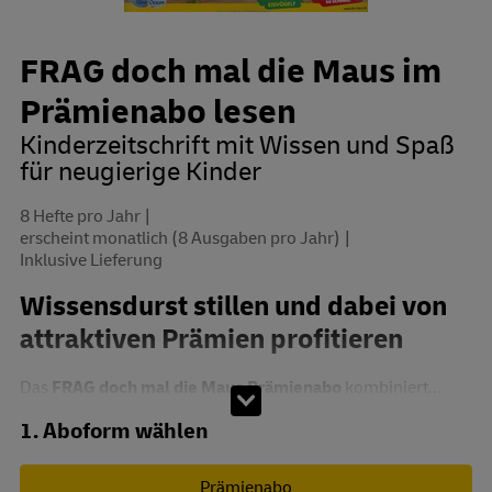
FRAG doch mal die Maus im
Prämienabo lesen
Kinderzeitschrift mit Wissen und Spaß
für neugierige Kinder
8 Hefte pro Jahr
erscheint monatlich (8 Ausgaben pro Jahr)
Inklusive Lieferung
Wissensdurst stillen und dabei von
attraktiven Prämien profitieren
Das
FRAG doch mal die Maus Prämienabo
kombiniert...
Abo zusammenstellen
1. Aboform wählen
Prämienabo