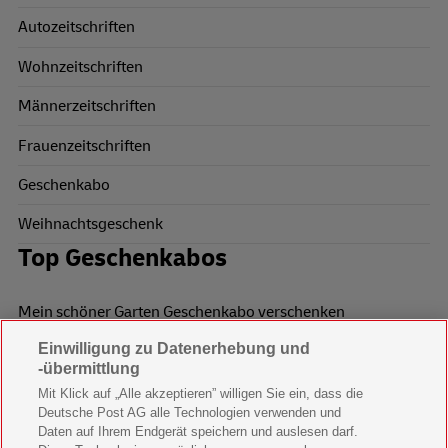
Autozeitschriften
Wohnzeitschriften
Männerzeitschriften
Frauenzeitschriften
Geschenkabo
Weihnachtsgeschenk
Top Geschenkabos
Mein schöner Garten Geschenkabo verschenken
Einwilligung zu Datenerhebung und
Wohnen & Garten Geschenkabo verschenken
-übermittlung
Mein schönes Land Geschenkabo verschenken
Mit Klick auf „Alle akzeptieren” willigen Sie ein, dass die
Deutsche Post AG alle Technologien verwenden und
Bild der Frau Geschenkabo verschenken
Daten auf Ihrem Endgerät speichern und auslesen darf.