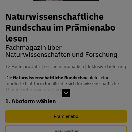
Naturwissenschaftliche
Rundschau im Prämienabo
lesen
Fachmagazin über
Naturwissenschaften und Forschung
12 Hefte pro Jahr
erscheint monatlich
Inklusive Lieferung
Die
Naturwissenschaftliche Rundschau
bietet eine
fundierte Plattform für alle, die sich für wissenschaftliche
Themen interessieren. Dieses...
Abo zusammenstellen
1. Aboform wählen
Prämienabo
Leser werben