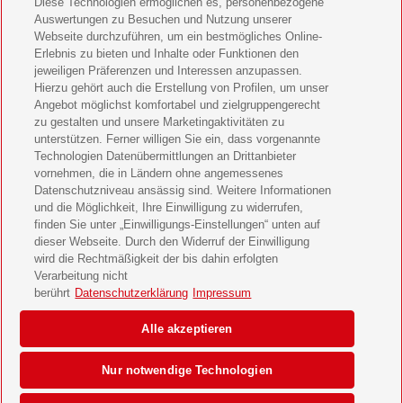
Diese Technologien ermöglichen es, personenbezogene
11 Freunde Geschenkabo verschenken
Auswertungen zu Besuchen und Nutzung unserer
Webseite durchzuführen, um ein bestmögliches Online-
LEGO Ninjago Magazin Geschenkabo verschenken
Erlebnis zu bieten und Inhalte oder Funktionen den
jeweiligen Präferenzen und Interessen anzupassen.
Brigitte Geschenkabo verschenken
Hierzu gehört auch die Erstellung von Profilen, um unser
Angebot möglichst komfortabel und zielgruppengerecht
zu gestalten und unsere Marketingaktivitäten zu
GEOlino Geschenkabo verschenken
unterstützen. Ferner willigen Sie ein, dass vorgenannte
Technologien Datenübermittlungen an Drittanbieter
Stern Crime Geschenkabo verschenken
vornehmen, die in Ländern ohne angemessenes
Datenschutzniveau ansässig sind. Weitere Informationen
Welt der Wunder Geschenkabo verschenken
und die Möglichkeit, Ihre Einwilligung zu widerrufen,
finden Sie unter „Einwilligungs-Einstellungen“ unten auf
GEO Geschenkabo verschenken
dieser Webseite. Durch den Widerruf der Einwilligung
wird die Rechtmäßigkeit der bis dahin erfolgten
Verarbeitung nicht
berührt
Datenschutzerklärung
Impressum
AGB
Impressum
Datenschutz & Cookies
Alle akzeptieren
Einwilligungs-Einstellungen
Barrierefreiheit
Nur notwendige Technologien