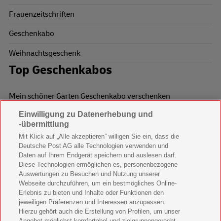
Frauenzeitschriften
Geschenkabo
Weihnachtsgeschenk
Top Geschenkabos
Mein schöner Garten Geschenkabo verschenken
Einwilligung zu Datenerhebung und
Wohnen & Garten Geschenkabo verschenken
-übermittlung
Mein schönes Land Geschenkabo verschenken
Mit Klick auf „Alle akzeptieren” willigen Sie ein, dass die
Deutsche Post AG alle Technologien verwenden und
Bild der Frau Geschenkabo verschenken
Daten auf Ihrem Endgerät speichern und auslesen darf.
Diese Technologien ermöglichen es, personenbezogene
11 Freunde Geschenkabo verschenken
Auswertungen zu Besuchen und Nutzung unserer
Webseite durchzuführen, um ein bestmögliches Online-
LEGO Ninjago Magazin Geschenkabo verschenken
Erlebnis zu bieten und Inhalte oder Funktionen den
jeweiligen Präferenzen und Interessen anzupassen.
Hierzu gehört auch die Erstellung von Profilen, um unser
Brigitte Geschenkabo verschenken
Angebot möglichst komfortabel und zielgruppengerecht