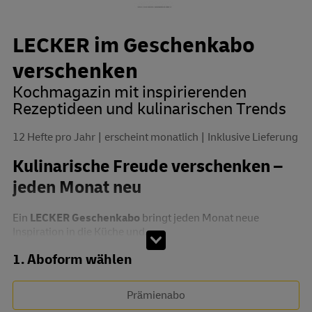
LECKER im Geschenkabo
verschenken
Kochmagazin mit inspirierenden
Rezeptideen und kulinarischen Trends
12 Hefte pro Jahr
erscheint monatlich
Inklusive Lieferung
Kulinarische Freude verschenken –
jeden Monat neu
Ein
LECKER Geschenkabo
bringt jeden Monat neue
Inspiration in die Küche und...
Abo zusammenstellen
1. Aboform wählen
Prämienabo