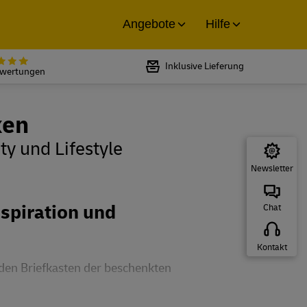
Angebote
Hilfe
Bewertet mit 5 von 5 Sternen bei
Inklusive Lieferung
ewertungen
ken
y und Lifestyle
Newsletter
nspiration und
Chat
Kontakt
 den Briefkasten der beschenkten