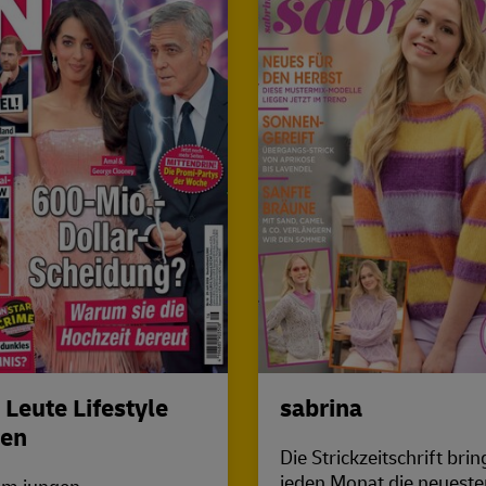
- Leute Lifestyle
sabrina
ben
Die Strickzeitschrift brin
jeden Monat die neueste