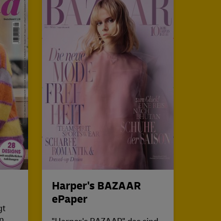
BUN
Harper's BAZAAR
ePaper
Schle
gt
über d
n