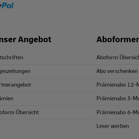
nser Angebot
Aboforme
tschriften
Aboform Übersic
geszeitungen
Abo verschenken
rtnerangebot
Prämienabo 12-
ämien
Prämienabo 3-M
oform Übersicht
Prämienabo 6-M
Leser werben