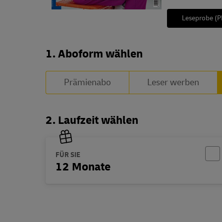
Leseprobe (P
Abo zusammenstellen
1. Aboform wählen
Prämienabo
Leser werben
2. Laufzeit wählen
FÜR SIE
12 Monate