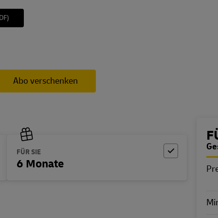
DF)
Abo verschenken
B
F
Ge
FÜR SIE
6 Monate
Pre
E
Min