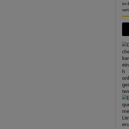
Im 
ver