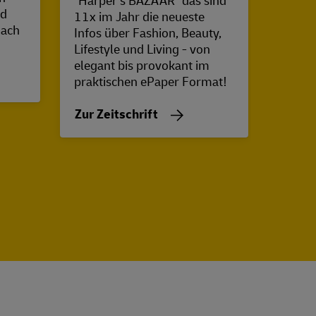
"Harper's BAZAAR" das sind
blicke
nd
11x im Jahr die neueste
Kulisse
nach
Infos über Fashion, Beauty,
Lifestyle und Living - von
Zur Z
elegant bis provokant im
praktischen ePaper Format!
Zur Zeitschrift