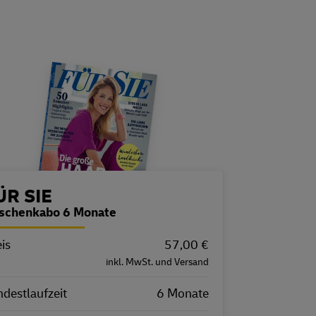
estellübersicht
ÜR SIE
schenkabo 6 Monate
is
igenschaft
Wert
57,00 €
inkl. MwSt. und Versand
destlaufzeit
6 Monate