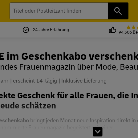
Suchen
24 Jahre Erfahrung
94.306 B
E im Geschenkabo verschen
endes Frauenmagazin über Mode, Beaut
Jahr
erscheint 14-tägig
Inklusive Lieferung
ekte Geschenk für alle Frauen, die I
reude schätzen
Geschenkabo
bringt jeden Monat neue Inspiration direkt in
enommierte Frauenmagazin begeistert mit einer...